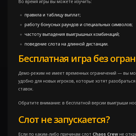
Во время игры вы можете изучить:
правила и таблицу выплат;
работу бонусных раундов и специальных символов;
частоту выпадения выигрышных комбинаций;
поведение слота на длинной дистанции.
Бесплатная игра без огр
Демо-режим не имеет временных ограничений — вы мо
удобно для новых игроков, которые хотят разобраться
ставок.
Обратите внимание: в бесплатной версии выигрыши но
Слот не запускается?
Если по каким-либо причинам слот
Chaos Crew
не откр