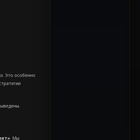
з. Это особенно
стратегии
выведены.
ает»
. Мы