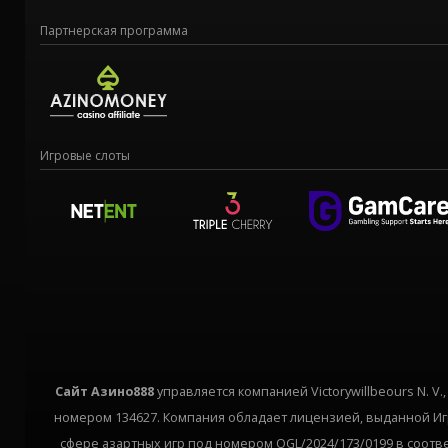
Партнерская программа
Игровые слоты
Сайт Азино888
управляется компанией Victorywillbeours N. 
номером 134627. Компания обладает лицензией, выданной Игр
сфере азартных игр под номером OGL/2024/173/0199 в соотв