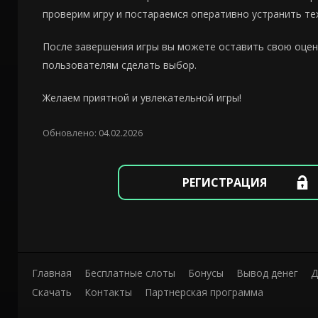
проверим игру и постараемся оперативно устранить те
После завершения игры вы можете оставить свою оцен
пользователям сделать выбор.
Желаем приятной и увлекательной игры!
Обновлено:
04.02.2026
РЕГИСТРАЦИЯ
Главная
Бесплатные слоты
Бонусы
Вывод денег
Д
Скачать
Контакты
Партнерская программа