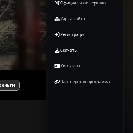
Официальное зеркало
Карта сайта
Регистрация
Скачать
Контакты
Партнерская программа
деньги