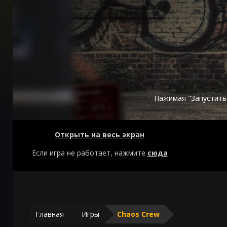
Нажимая "Запустить 
Открыть на весь экран
Если игра не работает, нажмите
сюда
Главная
Игры
Chaos Crew