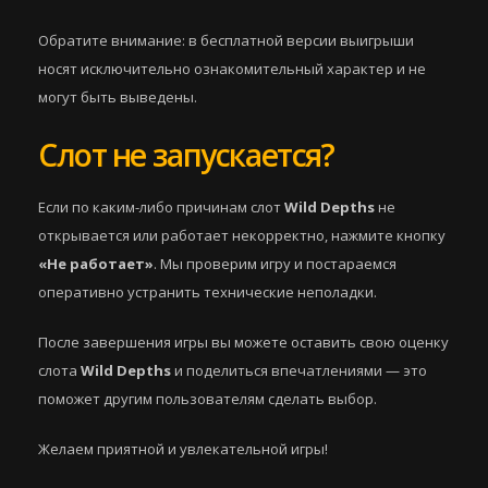
Обратите внимание: в бесплатной версии выигрыши
носят исключительно ознакомительный характер и не
могут быть выведены.
Слот не запускается?
Если по каким-либо причинам слот
Wild Depths
не
открывается или работает некорректно, нажмите кнопку
«Не работает»
. Мы проверим игру и постараемся
оперативно устранить технические неполадки.
После завершения игры вы можете оставить свою оценку
слота
Wild Depths
и поделиться впечатлениями — это
поможет другим пользователям сделать выбор.
Желаем приятной и увлекательной игры!