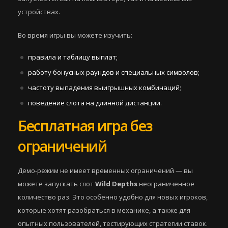
устройствах.
Во время игры вы можете изучить:
правила и таблицу выплат;
работу бонусных раундов и специальных символов;
частоту выпадения выигрышных комбинаций;
поведение слота на длинной дистанции.
Бесплатная игра без
ограничений
Демо-режим не имеет временных ограничений — вы
можете запускать слот
Wild Depths
неограниченное
количество раз. Это особенно удобно для новых игроков,
которые хотят разобраться в механике, а также для
опытных пользователей, тестирующих стратегии ставок.