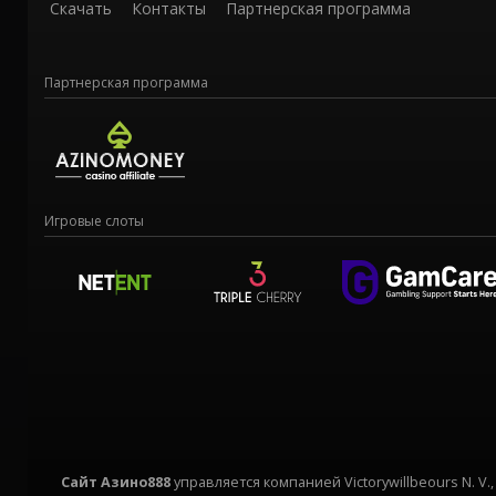
Скачать
Контакты
Партнерская программа
Партнерская программа
Игровые слоты
Сайт Азино888
управляется компанией Victorywillbeours N. 