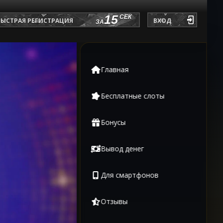
15
СЕК
БЫСТРАЯ РЕГИСТРАЦИЯ
ВХОД
ЗА
Главная
Бесплатные слоты
Бонусы
Вывод денег
Для смартфонов
Отзывы