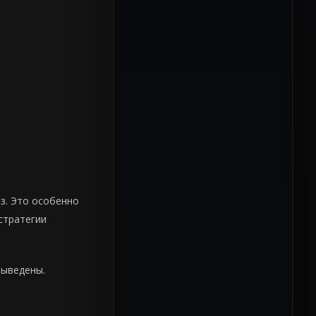
з. Это особенно
стратегии
выведены.