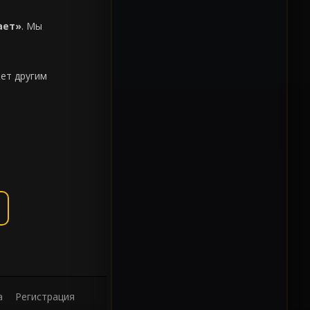
ает»
. Мы
ет другим
а
Регистрация