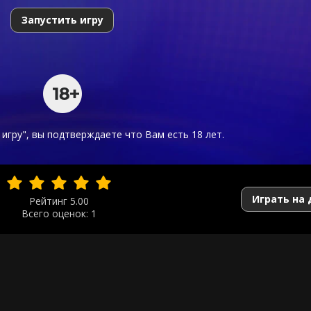
Запустить игру
игру", вы подтверждаете что Вам есть 18 лет.
Играть на 
Рейтинг
5.00
Всего оценок:
1