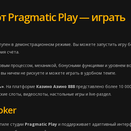
от Pragmatic Play — играть
упен в демонстрационном режиме. Вы можете запустить игру б
ия счёта.
овым процессом, механикой, бонусными функциями и уровнем в
 вы ничем не рискуете и можете играть в удобном темпе.
ь»
. На платформе
Казино Азино 888
представлено более 10 00
ие слоты, видеослоты, настольные игры и live-раздел.
oker
тиле студии
Pragmatic Play
и поддерживает адаптивный интерф