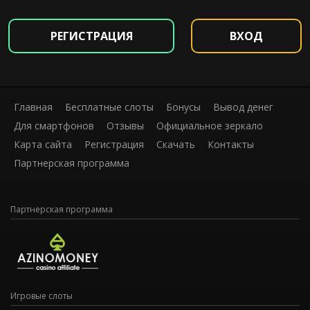
РЕГИСТРАЦИЯ
ВХОД
Главная
Бесплатные слоты
Бонусы
Вывод денег
Для смартфонов
Отзывы
Официальное зеркало
Карта сайта
Регистрация
Скачать
Контакты
Партнерская программа
Партнерская программа
Игровые слоты