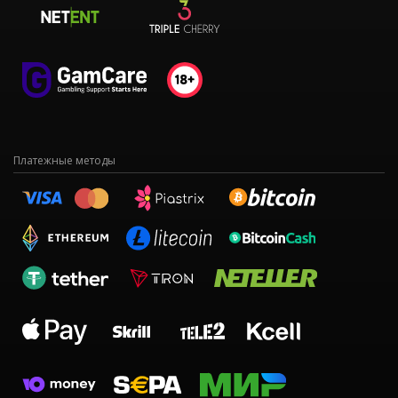
Платежные методы