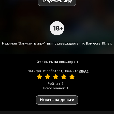
Запустить игру
Нажимая "Запустить игру", вы подтверждаете что Вам есть 18 лет.
Открыть на весь экран
Если игра не работает, нажмите
сюда
Рейтинг
5
Всего оценок:
1
Играть на деньги