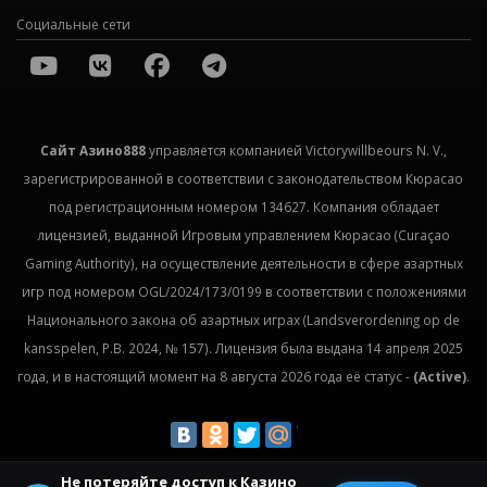
Социальные сети
Сайт Азино888
управляется компанией Victorywillbeours N. V.,
зарегистрированной в соответствии с законодательством Кюрасао
под регистрационным номером 134627. Компания обладает
лицензией, выданной Игровым управлением Кюрасао (Curaçao
Gaming Authority), на осуществление деятельности в сфере азартных
игр под номером OGL/2024/173/0199 в соответствии с положениями
Национального закона об азартных играх (Landsverordening op de
kansspelen, P.B. 2024, № 157). Лицензия была выдана 14 апреля 2025
года, и в настоящий момент на 8 августа 2026 года её статус -
(Active)
.
Не потеряйте доступ к Казино