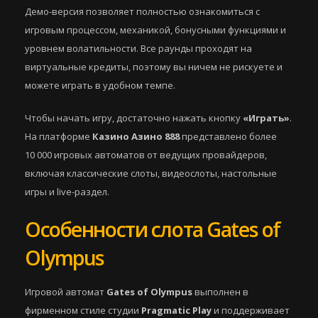
Демо-версия позволяет полностью ознакомиться с
игровым процессом, механикой, бонусными функциями и
уровнем волатильности. Все раунды проходят на
виртуальные кредиты, поэтому вы ничем не рискуете и
можете играть в удобном темпе.
Чтобы начать игру, достаточно нажать кнопку
«Играть»
.
На платформе
Казино Азино 888
представлено более
10 000 игровых автоматов от ведущих провайдеров,
включая классические слоты, видеослоты, настольные
игры и live-раздел.
Особенности слота Gates of
Olympus
Игровой автомат
Gates of Olympus
выполнен в
фирменном стиле студии
Pragmatic Play
и поддерживает