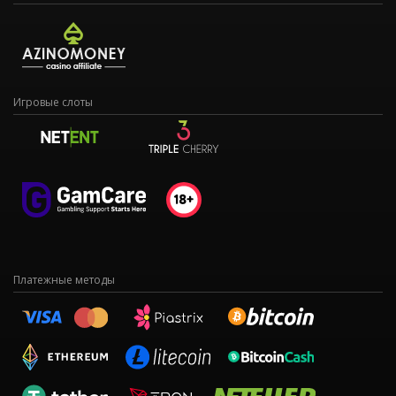
Игровые слоты
Платежные методы