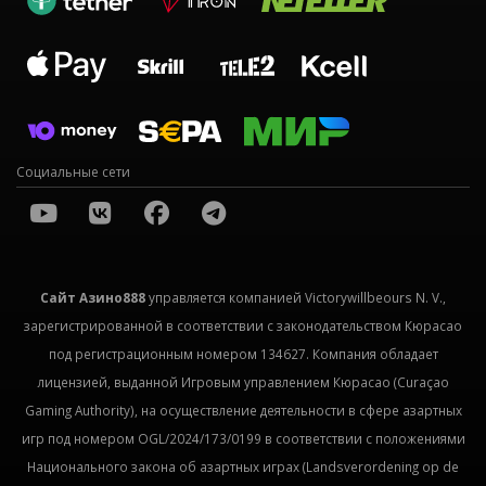
Социальные сети
Сайт Азино888
управляется компанией Victorywillbeours N. V.,
зарегистрированной в соответствии с законодательством Кюрасао
под регистрационным номером 134627. Компания обладает
лицензией, выданной Игровым управлением Кюрасао (Curaçao
Gaming Authority), на осуществление деятельности в сфере азартных
игр под номером OGL/2024/173/0199 в соответствии с положениями
Национального закона об азартных играх (Landsverordening op de