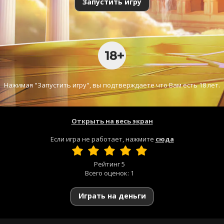
Запустить игру
Нажимая "Запустить игру", вы подтверждаете что Вам есть 18 лет.
Открыть на весь экран
Если игра не работает, нажмите
сюда
Рейтинг
5
Всего оценок:
1
Играть на деньги