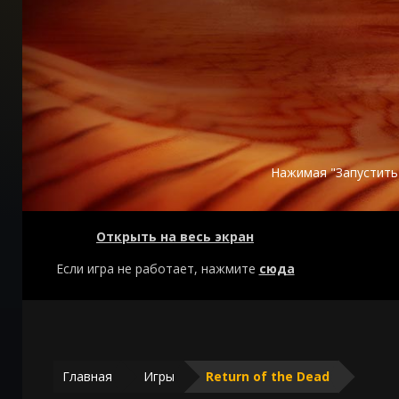
Нажимая "Запустить 
Открыть на весь экран
Если игра не работает, нажмите
сюда
Главная
Игры
Return of the Dead