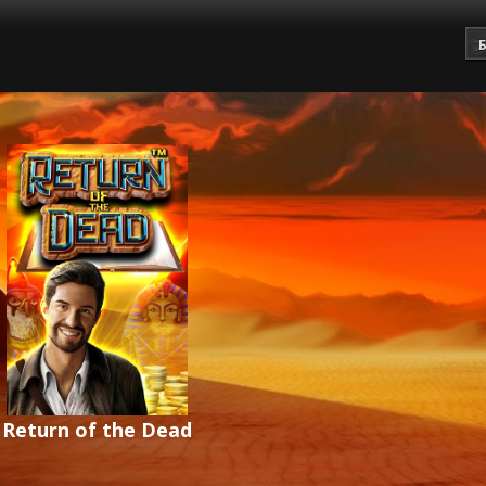
Return of the Dead