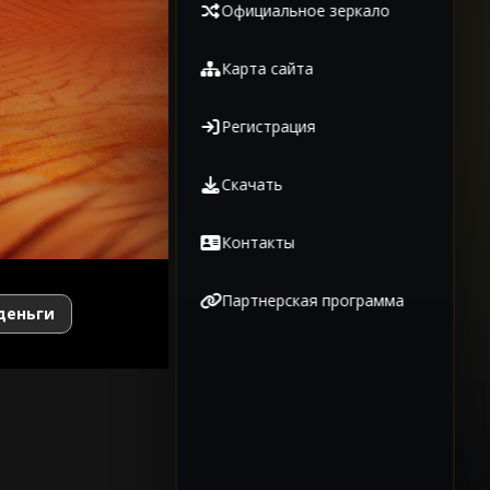
Официальное зеркало
Карта сайта
Регистрация
Скачать
Контакты
Партнерская программа
деньги