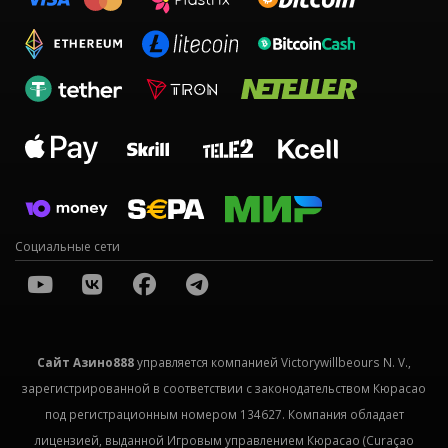
Социальные сети
Сайт Азино888
управляется компанией Victorywillbeours N. V.,
зарегистрированной в соответствии с законодательством Кюрасао
под регистрационным номером 134627. Компания обладает
лицензией, выданной Игровым управлением Кюрасао (Curaçao