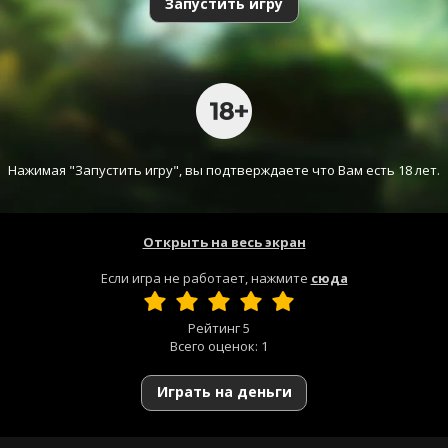
Запустить игру
Нажимая "Запустить игру", вы подтверждаете что Вам есть 18 лет.
Открыть на весь экран
Если игра не работает, нажмите
сюда
Рейтинг
5
Всего оценок:
1
Играть на деньги