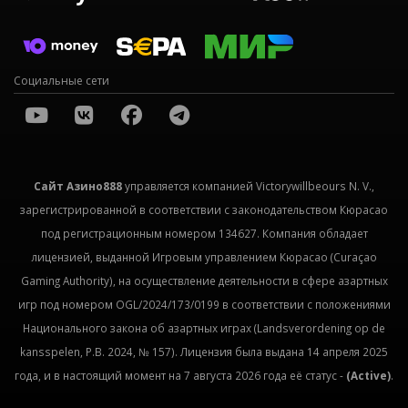
Социальные сети
Сайт Азино888
управляется компанией Victorywillbeours N. V.,
зарегистрированной в соответствии с законодательством Кюрасао
под регистрационным номером 134627. Компания обладает
лицензией, выданной Игровым управлением Кюрасао (Curaçao
Gaming Authority), на осуществление деятельности в сфере азартных
игр под номером OGL/2024/173/0199 в соответствии с положениями
Национального закона об азартных играх (Landsverordening op de
kansspelen, P.B. 2024, № 157). Лицензия была выдана 14 апреля 2025
года, и в настоящий момент на 7 августа 2026 года её статус -
(Active)
.