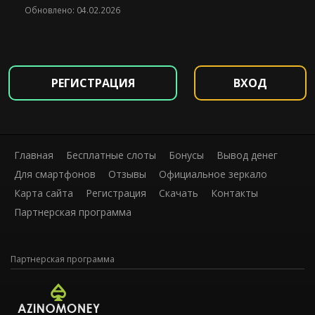
Обновлено:
04.02.2026
РЕГИСТРАЦИЯ
ВХОД
Главная
Бесплатные слоты
Бонусы
Вывод денег
Для смартфонов
Отзывы
Официальное зеркало
Карта сайта
Регистрация
Скачать
Контакты
Партнерская программа
Партнерская программа