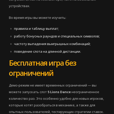
устройствах.
Во время игры вы можете изучить:
правила и таблицу выплат;
работу бонусных раундов и специальных символов;
частоту выпадения выигрышных комбинаций;
поведение слота на длинной дистанции.
Бесплатная игра без
ограничений
Демо-режим не имеет временных ограничений — вы
можете запускать слот
5 Lions Dance
неограниченное
количество раз. Это особенно удобно для новых игроков,
которые хотят разобраться в механике, а также для
опытных пользователей, тестирующих стратегии ставок.