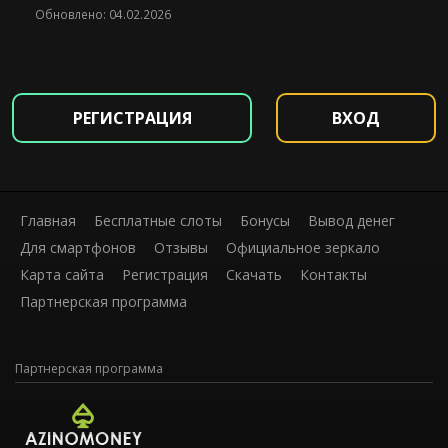
Обновлено:
04.02.2026
РЕГИСТРАЦИЯ
ВХОД
Главная
Бесплатные слоты
Бонусы
Вывод денег
Для смартфонов
Отзывы
Официальное зеркало
Карта сайта
Регистрация
Скачать
Контакты
Партнерская программа
Партнерская программа