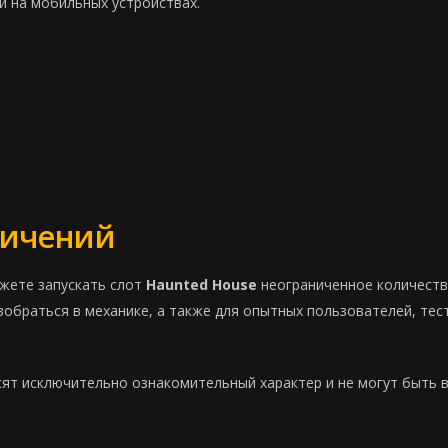
 и на мобильных устройствах.
аничений
жете запускать слот
Haunted House
неограниченное количеств
зобраться в механике, а также для опытных пользователей, те
сят исключительно ознакомительный характер и не могут быть 