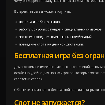
чему он корректно запускается как на компьютере, так
Во время игры вы можете изучить:
правила и таблицу выплат;
работу бонусных раундов и специальных символов;
частоту выпадения выигрышных комбинаций;
поведение слота на длинной дистанции.
Бесплатная игра без огр
Демо-режим не имеет временных ограничений — вы мо
особенно удобно для новых игроков, которые хотят ра
стратегии ставок.
Обратите внимание: в бесплатной версии выигрыши но
Слот не запускается?