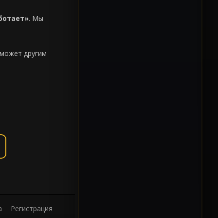
ботает»
. Мы
оможет другим
а
Регистрация