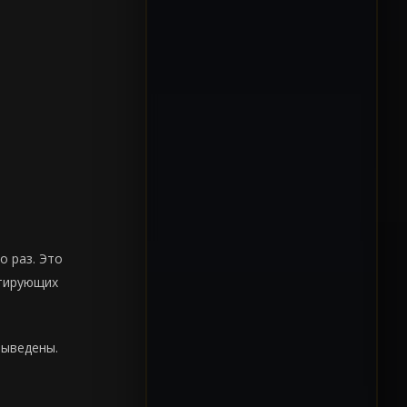
о раз. Это
стирующих
выведены.