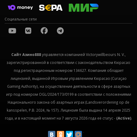
Социальные сети
Сайт Азино888
управляется компанией Victorywillbeours N. V.,
зарегистрированной в соответствии с законодательством Кюрасао
под регистрационным номером 134627. Компания обладает
лицензией, выданной Игровым управлением Кюрасао (Curaçao
Gaming Authority), на осуществление деятельности в сфере азартных
игр под номером OGL/2024/173/0199 в соответствии с положениями
Национального закона об азартных играх (Landsverordening op de
kansspelen, P.B. 2024, № 157). Лицензия была выдана 14 апреля 2025
года, и в настоящий момент на 7 августа 2026 года её статус -
(Active)
.