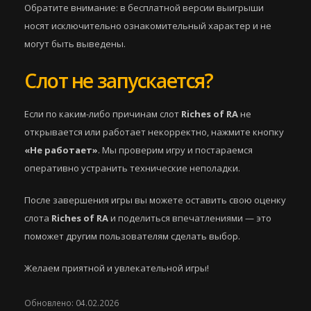
Обратите внимание: в бесплатной версии выигрыши
носят исключительно ознакомительный характер и не
могут быть выведены.
Слот не запускается?
Если по каким-либо причинам слот
Riches of RA
не
открывается или работает некорректно, нажмите кнопку
«Не работает»
. Мы проверим игру и постараемся
оперативно устранить технические неполадки.
После завершения игры вы можете оставить свою оценку
слота
Riches of RA
и поделиться впечатлениями — это
поможет другим пользователям сделать выбор.
Желаем приятной и увлекательной игры!
Обновлено:
04.02.2026