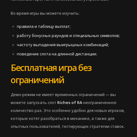
Во время игры вы можете изучить:
правила и таблицу выплат;
работу бонусных раундов и специальных символов;
частоту выпадения выигрышных комбинаций;
поведение слота на длинной дистанции.
Бесплатная игра без
ограничений
Демо-режим не имеет временных ограничений — вы
можете запускать слот
Riches of RA
неограниченное
количество раз. Это особенно удобно для новых игроков,
которые хотят разобраться в механике, а также для
опытных пользователей, тестирующих стратегии ставок.