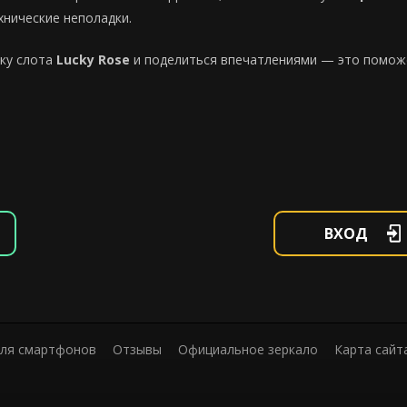
хнические неполадки.
ку слота
Lucky Rose
и поделиться впечатлениями — это помож
ВХОД
ля смартфонов
Отзывы
Официальное зеркало
Карта сайт