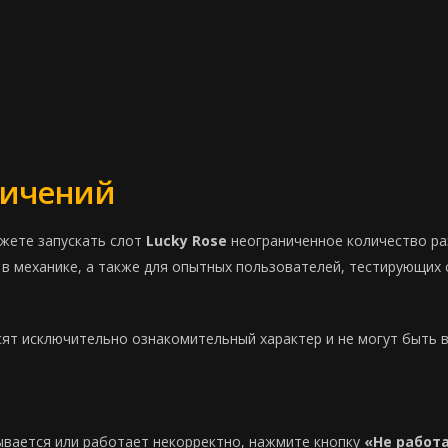
аничений
жете запускать слот
Lucky Rose
неограниченное количество ра
 в механике, а также для опытных пользователей, тестирующих 
сят исключительно ознакомительный характер и не могут быть 
вается или работает некорректно, нажмите кнопку
«Не работ