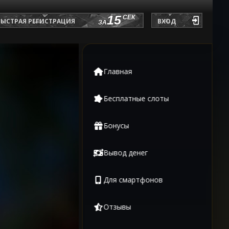
15
СЕК
БЫСТРАЯ РЕГИСТРАЦИЯ
ВХОД
ЗА
Главная
Бесплатные слоты
Бонусы
Вывод денег
Для смартфонов
Отзывы