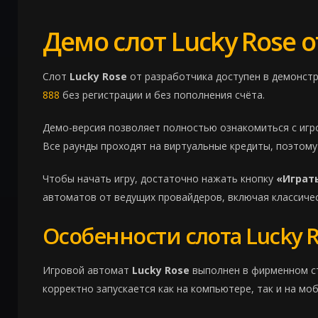
Демо слот Lucky Rose 
Слот
Lucky Rose
от разработчика
доступен в демонст
888
без регистрации и без пополнения счёта.
Демо-версия позволяет полностью ознакомиться с игр
Все раунды проходят на виртуальные кредиты, поэтому
Чтобы начать игру, достаточно нажать кнопку
«Играт
автоматов от ведущих провайдеров, включая классическ
Особенности слота Lucky 
Игровой автомат
Lucky Rose
выполнен в фирменном с
корректно запускается как на компьютере, так и на мо