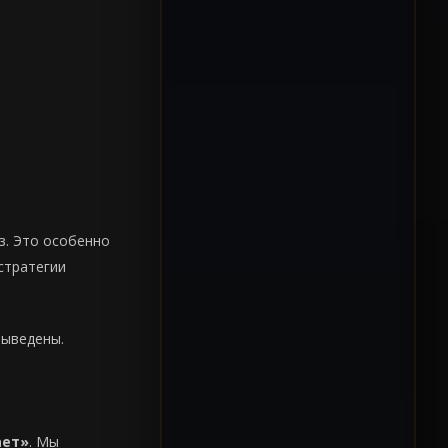
з. Это особенно
стратегии
выведены.
ает»
. Мы