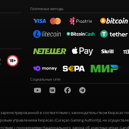
Платежные методы
Социальные сети
V., зарегистрированной в соответствии с законодательством Кюрасао 
овым управлением Кюрасао (Curaçao Gaming Authority), на осуществл
етствии с положениями Национального закона об азартных играх (Land