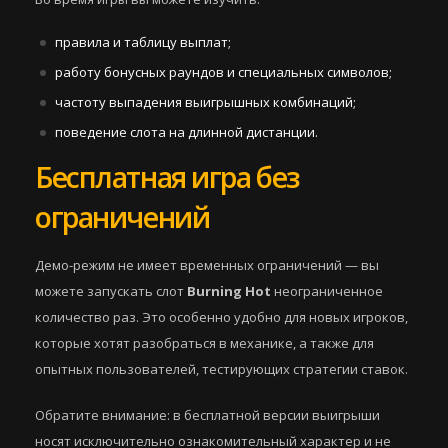
правила и таблицу выплат;
работу бонусных раундов и специальных символов;
частоту выпадения выигрышных комбинаций;
поведение слота на длинной дистанции.
Бесплатная игра без
ограничений
Демо-режим не имеет временных ограничений — вы
можете запускать слот
Burning Hot
неограниченное
количество раз. Это особенно удобно для новых игроков,
которые хотят разобраться в механике, а также для
опытных пользователей, тестирующих стратегии ставок.
Обратите внимание: в бесплатной версии выигрыши
носят исключительно ознакомительный характер и не