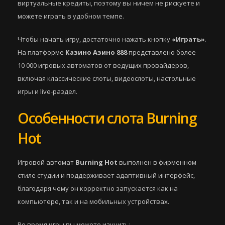
виртуальные кредиты, поэтому вы ничем не рискуете и
можете играть в удобном темпе.
Чтобы начать игру, достаточно нажать кнопку
«Играть»
.
На платформе
Казино Азино 888
представлено более
10 000 игровых автоматов от ведущих провайдеров,
включая классические слоты, видеослоты, настольные
игры и live-раздел.
Особенности слота Burning
Hot
Игровой автомат
Burning Hot
выполнен в фирменном
стиле студии
и поддерживает адаптивный интерфейс,
благодаря чему он корректно запускается как на
компьютере, так и на мобильных устройствах.
Во время игры вы можете изучить: