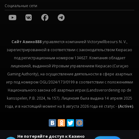
Социальные сети
Сайт Азино888
управляется компанией Victorywillbeours N. V.,
зарегистрированной в соответствии с законодательством Кюрасао
под регистрационным номером 134627. Компания обладает
лицензией, выданной Игровым управлением Кюрасао (Curaçao
Gaming Authority), на осуществление деятельности в сфере азартных
игр под номером OGL/2024/173/0199 в соответствии с положениями
Национального закона об азартных играх (Landsverordening op de
kansspelen, P.B. 2024, № 157). Лицензия была выдана 14 апреля 2025
года, и в настоящий момент на 8 августа 2026 года её статус -
(Active)
.
Не потеряйте доступ к Казино