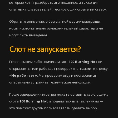
которые хотят разобраться в механике, а также для
опытных пользователей, тестирующих стратегии ставок.
Обратите внимание: в бесплатной версии выигрыши
носят исключительно ознакомительный характер и не
могут быть выведены.
Слот не запускается?
Если по каким-либо причинам слот
100 Burning Hot
не
открывается или работает некорректно, нажмите кнопку
«Не работает»
. Мы проверим игру и постараемся
оперативно устранить технические неполадки.
После завершения игры вы можете оставить свою оценку
слота
100 Burning Hot
и поделиться впечатлениями —
это поможет другим пользователям сделать выбор.