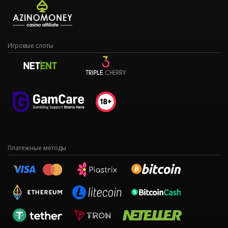
Игровые слоты
Платежные методы