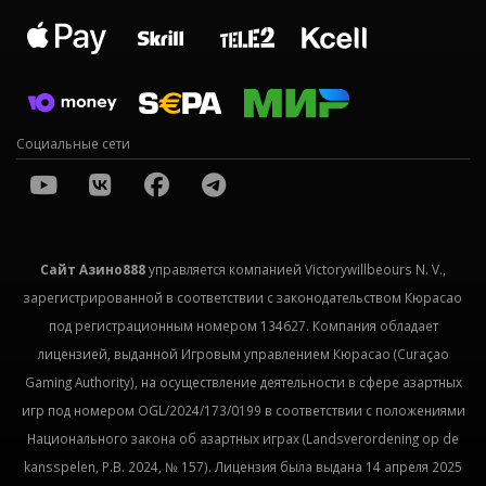
Социальные сети
Сайт Азино888
управляется компанией Victorywillbeours N. V.,
зарегистрированной в соответствии с законодательством Кюрасао
под регистрационным номером 134627. Компания обладает
лицензией, выданной Игровым управлением Кюрасао (Curaçao
Gaming Authority), на осуществление деятельности в сфере азартных
игр под номером OGL/2024/173/0199 в соответствии с положениями
Национального закона об азартных играх (Landsverordening op de
kansspelen, P.B. 2024, № 157). Лицензия была выдана 14 апреля 2025