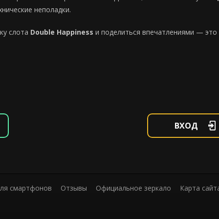
хнические неполадки.
ку слота
Double Happiness
и поделиться впечатлениями — это
ВХОД
ля смартфонов
Отзывы
Официальное зеркало
Карта сайт