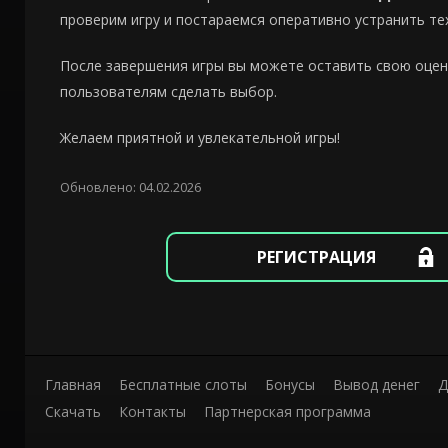
проверим игру и постараемся оперативно устранить те
После завершения игры вы можете оставить свою оцен
пользователям сделать выбор.
Желаем приятной и увлекательной игры!
Обновлено:
04.02.2026
РЕГИСТРАЦИЯ
Главная
Бесплатные слоты
Бонусы
Вывод денег
Д
Скачать
Контакты
Партнерская программа