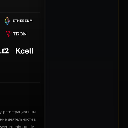
под регистрационным
ение деятельности в
sverordening op de