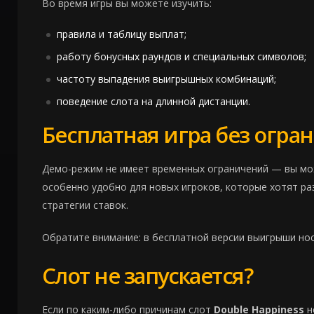
Во время игры вы можете изучить:
правила и таблицу выплат;
работу бонусных раундов и специальных символов;
частоту выпадения выигрышных комбинаций;
поведение слота на длинной дистанции.
Бесплатная игра без огр
Демо-режим не имеет временных ограничений — вы мо
особенно удобно для новых игроков, которые хотят ра
стратегии ставок.
Обратите внимание: в бесплатной версии выигрыши но
Слот не запускается?
Если по каким-либо причинам слот
Double Happiness
н