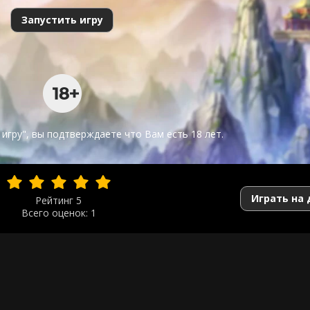
Запустить игру
игру", вы подтверждаете что Вам есть 18 лет.
Играть на 
Рейтинг
5
Всего оценок:
1