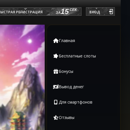
15
СЕК
БЫСТРАЯ РЕГИСТРАЦИЯ
ВХОД
ЗА
Главная
Бесплатные слоты
Бонусы
Вывод денег
Для смартфонов
Отзывы