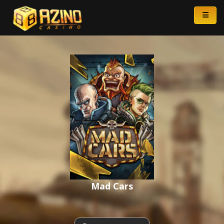
Mad Cars