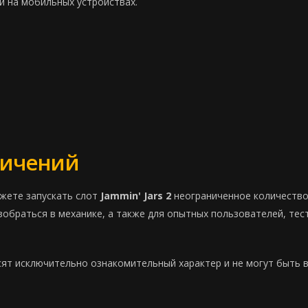
 и на мобильных устройствах.
аничений
жете запускать слот
Jammin' Jars 2
неограниченное количество 
зобраться в механике, а также для опытных пользователей, те
сят исключительно ознакомительный характер и не могут быть 