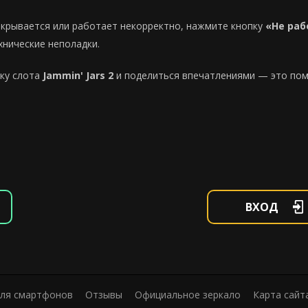
крывается или работает некорректно, нажмите кнопку
«Не раб
хнические неполадки.
ку слота
Jammin' Jars 2
и поделиться впечатлениями — это по
ВХОД
ля смартфонов
Отзывы
Официальное зеркало
Карта сайт