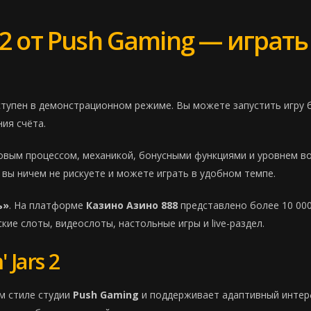
 2 от Push Gaming — играть
тупен в демонстрационном режиме. Вы можете запустить игру 
ия счёта.
овым процессом, механикой, бонусными функциями и уровнем в
 вы ничем не рискуете и можете играть в удобном темпе.
ь»
. На платформе
Казино Азино 888
представлено более 10 00
ие слоты, видеослоты, настольные игры и live-раздел.
Jars 2
м стиле студии
Push Gaming
и поддерживает адаптивный интер