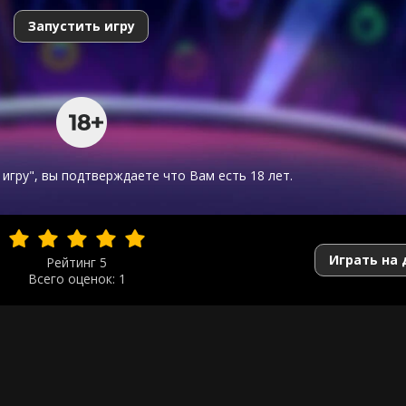
Запустить игру
игру", вы подтверждаете что Вам есть 18 лет.
Играть на 
Рейтинг
5
Всего оценок:
1