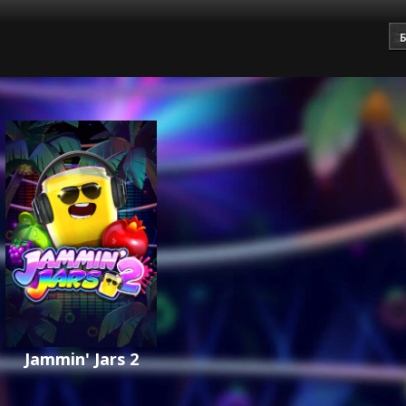
Jammin' Jars 2