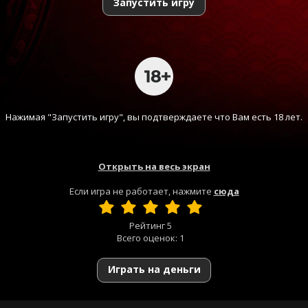
Запустить игру
Нажимая "Запустить игру", вы подтверждаете что Вам есть 18 лет.
Открыть на весь экран
Если игра не работает, нажмите
сюда
Рейтинг
5
Всего оценок:
1
Играть на деньги