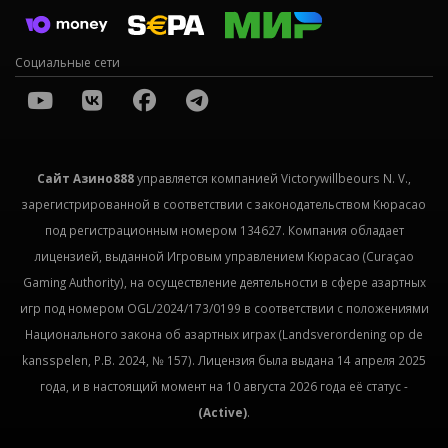
Социальные сети
Сайт Азино888
управляется компанией Victorywillbeours N. V.,
зарегистрированной в соответствии с законодательством Кюрасао
под регистрационным номером 134627. Компания обладает
лицензией, выданной Игровым управлением Кюрасао (Curaçao
Gaming Authority), на осуществление деятельности в сфере азартных
игр под номером OGL/2024/173/0199 в соответствии с положениями
Национального закона об азартных играх (Landsverordening op de
kansspelen, P.B. 2024, № 157). Лицензия была выдана 14 апреля 2025
года, и в настоящий момент на 10 августа 2026 года её статус -
(Active)
.