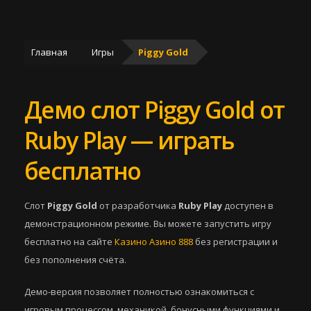
Главная
Игры
Piggy Gold
Демо слот Piggy Gold от
Ruby Play — играть
бесплатно
Слот
Piggy Gold
от разработчика
Ruby Play
доступен в
демонстрационном режиме. Вы можете запустить игру
бесплатно на сайте
Казино Азино 888
без регистрации и
без пополнения счёта.
Демо-версия позволяет полностью ознакомиться с
игровым процессом, механикой, бонусными функциями и