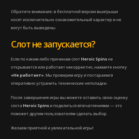
Обратите внимание: в бесплатной версии выигрыши
носят исключительно ознакомительный характер и не
могут быть выведены.
Слот не запускается?
Если по каким-либо причинам слот
Heroic Spins
не
открывается или работает некорректно, нажмите кнопку
«Не работает»
. Мы проверим игру и постараемся
оперативно устранить технические неполадки.
После завершения игры вы можете оставить свою оценку
слота
Heroic Spins
и поделиться впечатлениями — это
поможет другим пользователям сделать выбор.
Желаем приятной и увлекательной игры!