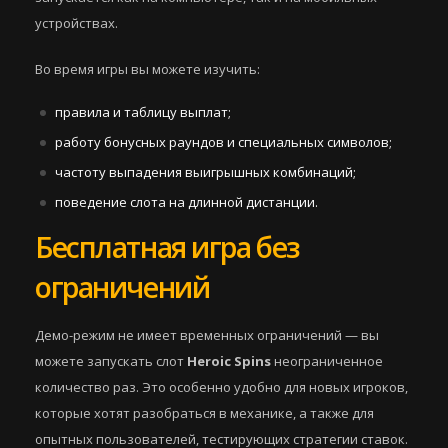
устройствах.
Во время игры вы можете изучить:
правила и таблицу выплат;
работу бонусных раундов и специальных символов;
частоту выпадения выигрышных комбинаций;
поведение слота на длинной дистанции.
Бесплатная игра без
ограничений
Демо-режим не имеет временных ограничений — вы
можете запускать слот
Heroic Spins
неограниченное
количество раз. Это особенно удобно для новых игроков,
которые хотят разобраться в механике, а также для
опытных пользователей, тестирующих стратегии ставок.