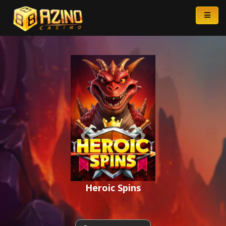
Heroic Spins