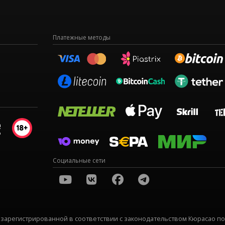
Платежные методы
Социальные сети
V., зарегистрированной в соответствии с законодательством Кюрасао 