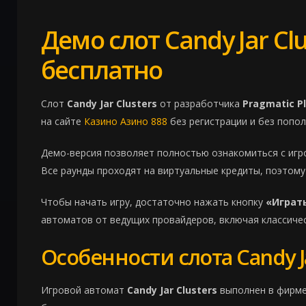
Демо слот Candy Jar Clu
бесплатно
Слот
Candy Jar Clusters
от разработчика
Pragmatic P
на сайте
Казино Азино 888
без регистрации и без попол
Демо-версия позволяет полностью ознакомиться с игр
Все раунды проходят на виртуальные кредиты, поэтому
Чтобы начать игру, достаточно нажать кнопку
«Играт
автоматов от ведущих провайдеров, включая классическ
Особенности слота Candy Ja
Игровой автомат
Candy Jar Clusters
выполнен в фирме