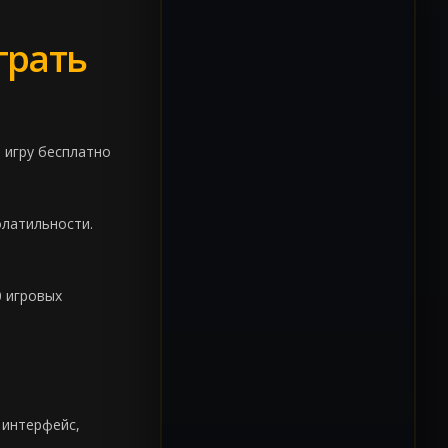
играть
 игру бесплатно
олатильности.
0 игровых
 интерфейс,