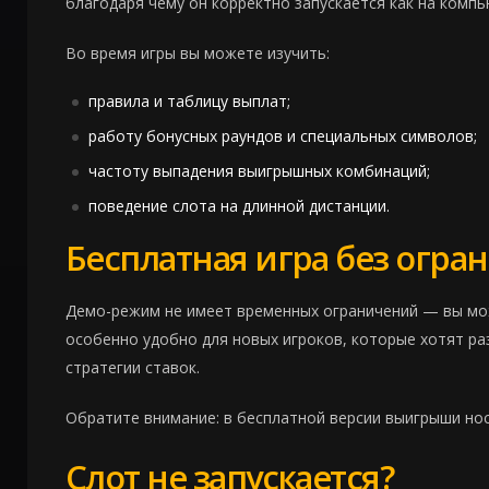
благодаря чему он корректно запускается как на компь
Во время игры вы можете изучить:
правила и таблицу выплат;
работу бонусных раундов и специальных символов;
частоту выпадения выигрышных комбинаций;
поведение слота на длинной дистанции.
Бесплатная игра без огр
Демо-режим не имеет временных ограничений — вы мо
особенно удобно для новых игроков, которые хотят ра
стратегии ставок.
Обратите внимание: в бесплатной версии выигрыши но
Слот не запускается?