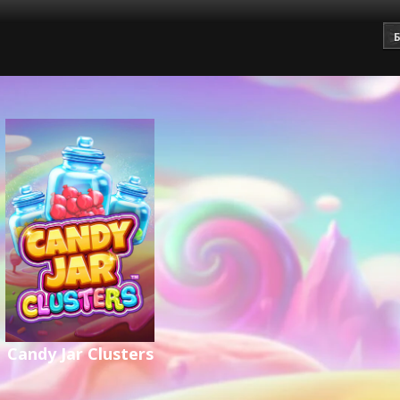
Candy Jar Clusters