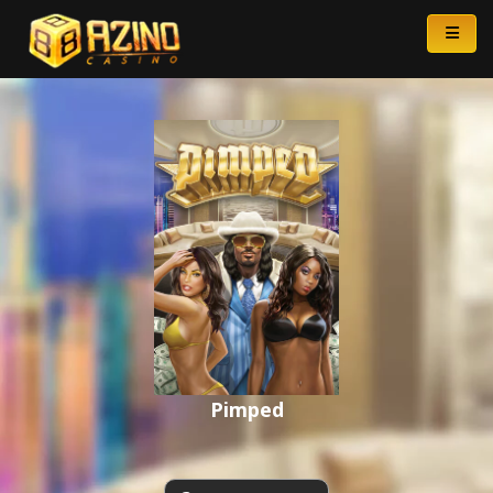
Pimped