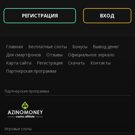
РЕГИСТРАЦИЯ
ВХОД
Главная
Бесплатные слоты
Бонусы
Вывод денег
Для смартфонов
Отзывы
Официальное зеркало
Карта сайта
Регистрация
Скачать
Контакты
Партнерская программа
Партнерская программа
Игровые слоты