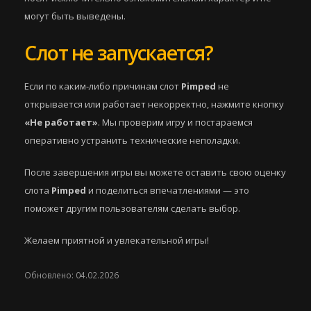
могут быть выведены.
Слот не запускается?
Если по каким-либо причинам слот
Pimped
не
открывается или работает некорректно, нажмите кнопку
«Не работает»
. Мы проверим игру и постараемся
оперативно устранить технические неполадки.
После завершения игры вы можете оставить свою оценку
слота
Pimped
и поделиться впечатлениями — это
поможет другим пользователям сделать выбор.
Желаем приятной и увлекательной игры!
Обновлено:
04.02.2026