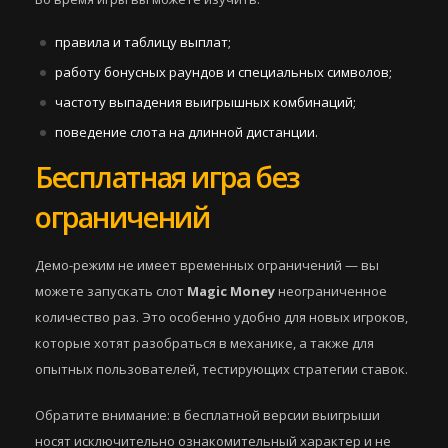
правила и таблицу выплат;
работу бонусных раундов и специальных символов;
частоту выпадения выигрышных комбинаций;
поведение слота на длинной дистанции.
Бесплатная игра без
ограничений
Демо-режим не имеет временных ограничений — вы
можете запускать слот
Magic Money
неограниченное
количество раз. Это особенно удобно для новых игроков,
которые хотят разобраться в механике, а также для
опытных пользователей, тестирующих стратегии ставок.
Обратите внимание: в бесплатной версии выигрыши
носят исключительно ознакомительный характер и не