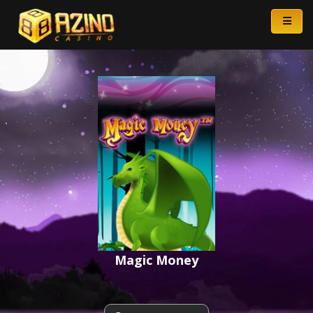
Magic Money