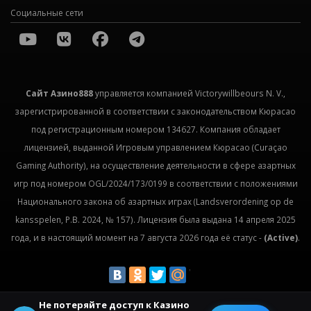
Социальные сети
Сайт Азино888
управляется компанией Victorywillbeours N. V.,
зарегистрированной в соответствии с законодательством Кюрасао
под регистрационным номером 134627. Компания обладает
лицензией, выданной Игровым управлением Кюрасао (Curaçao
Gaming Authority), на осуществление деятельности в сфере азартных
игр под номером OGL/2024/173/0199 в соответствии с положениями
Национального закона об азартных играх (Landsverordening op de
kansspelen, P.B. 2024, № 157). Лицензия была выдана 14 апреля 2025
года, и в настоящий момент на 7 августа 2026 года её статус -
(Active)
.
Не потеряйте доступ к Казино