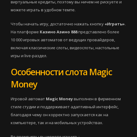
виртуальные кредиты, поэтому вы ничем не рискуете и
можете играть в удобном темпе.
Чтобы начать игру, достаточно нажать кнопку
«Играть»
.
На платформе
Казино Азино 888
представлено более
10 000 игровых автоматов от ведущих провайдеров,
включая классические слоты, видеослоты, настольные
игры и live-раздел.
Особенности слота Magic
Money
Игровой автомат
Magic Money
выполнен в фирменном
стиле студии
и поддерживает адаптивный интерфейс,
благодаря чему он корректно запускается как на
компьютере, так и на мобильных устройствах.
Во время игры вы можете изучить: