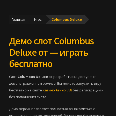
Главная
Игры
Columbus Deluxe
Демо слот Columbus
Deluxe от — играть
бесплатно
Слот
Columbus Deluxe
от разработчика
доступен в
демонстрационном режиме. Вы можете запустить игру
бесплатно на сайте
Казино Азино 888
без регистрации и
без пополнения счёта.
Демо-версия позволяет полностью ознакомиться с
игровым процессом, механикой, бонусными функциями и