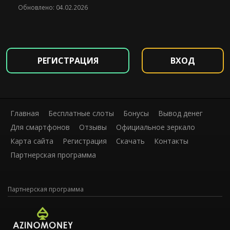
Обновлено:
04.02.2026
РЕГИСТРАЦИЯ
ВХОД
Главная
Бесплатные слоты
Бонусы
Вывод денег
Для смартфонов
Отзывы
Официальное зеркало
Карта сайта
Регистрация
Скачать
Контакты
Партнерская программа
Партнерская программа