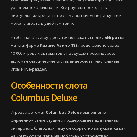
уровнем волатильности. Все раунды проходят на
виртуальные кредиты, поэтому вы ничем не рискуете и
можете играть в удобном темпе.
Чтобы начать игру, достаточно нажать кнопку
«Играть»
.
На платформе
Казино Азино 888
представлено более
10 000 игровых автоматов от ведущих провайдеров,
включая классические слоты, видеослоты, настольные
игры и live-раздел.
Особенности слота
Columbus Deluxe
Игровой автомат
Columbus Deluxe
выполнен в
фирменном стиле студии
и поддерживает адаптивный
интерфейс, благодаря чему он корректно запускается как
на компьютере, так и на мобильных устройствах.