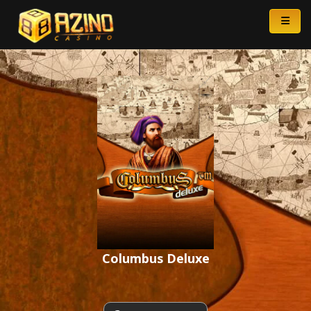
Columbus Deluxe