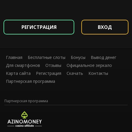
РЕГИСТРАЦИЯ
ВХОД
Главная
Бесплатные слоты
Бонусы
Вывод денег
Для смартфонов
Отзывы
Официальное зеркало
Карта сайта
Регистрация
Скачать
Контакты
Партнерская программа
Партнерская программа