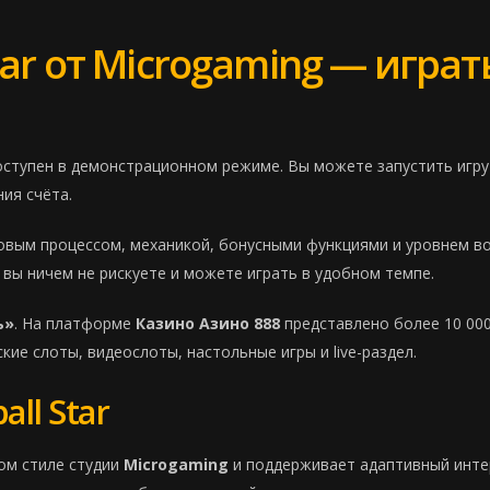
tar от Microgaming — играт
ступен в демонстрационном режиме. Вы можете запустить игру
ия счёта.
овым процессом, механикой, бонусными функциями и уровнем в
 вы ничем не рискуете и можете играть в удобном темпе.
ь»
. На платформе
Казино Азино 888
представлено более 10 00
ие слоты, видеослоты, настольные игры и live-раздел.
ll Star
ом стиле студии
Microgaming
и поддерживает адаптивный инте