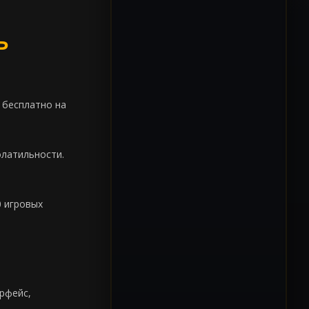
ь
 бесплатно на
олатильности.
0 игровых
рфейс,