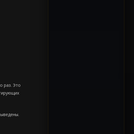
о раз. Это
стирующих
выведены.