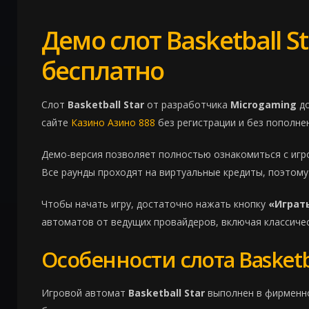
Демо слот Basketball S
бесплатно
Слот
Basketball Star
от разработчика
Microgaming
до
сайте
Казино Азино 888
без регистрации и без пополнен
Демо-версия позволяет полностью ознакомиться с игр
Все раунды проходят на виртуальные кредиты, поэтому
Чтобы начать игру, достаточно нажать кнопку
«Играт
автоматов от ведущих провайдеров, включая классическ
Особенности слота Basketba
Игровой автомат
Basketball Star
выполнен в фирменн