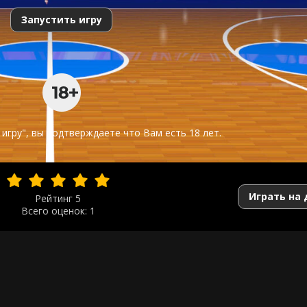
Запустить игру
игру", вы подтверждаете что Вам есть 18 лет.
Играть на 
Рейтинг
5
Всего оценок:
1