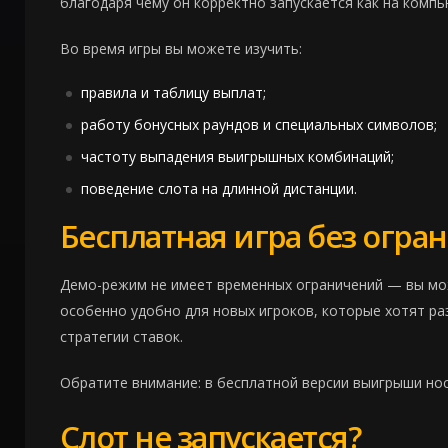
благодаря чему он корректно запускается как на компь
Во время игры вы можете изучить:
правила и таблицу выплат;
работу бонусных раундов и специальных символов;
частоту выпадения выигрышных комбинаций;
поведение слота на длинной дистанции.
Бесплатная игра без огр
Демо-режим не имеет временных ограничений — вы мо
особенно удобно для новых игроков, которые хотят ра
стратегии ставок.
Обратите внимание: в бесплатной версии выигрыши но
Слот не запускается?