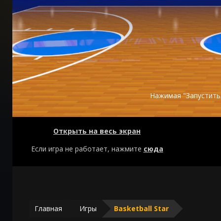
Нажимая "Запустить 
Открыть на весь экран
Если игра не работает, нажмите
сюда
Главная
Игры
Basketball Star