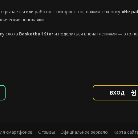
ткрывается или работает некорректно, нажмите кнопку
«Не ра
хнические неполадки.
ку слота
Basketball Star
и поделиться впечатлениями — это п
ВХОД
ля смартфонов
Отзывы
Официальное зеркало
Карта сайт