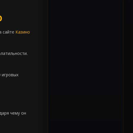
о
а сайте
Казино
олатильности.
0 игровых
даря чему он