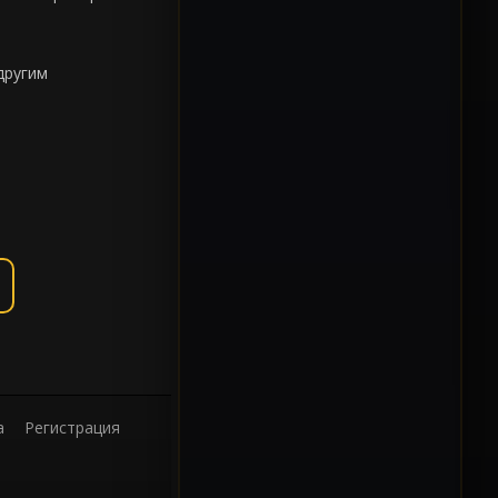
другим
а
Регистрация