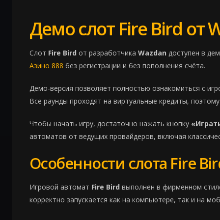
Демо слот Fire Bird от
Слот
Fire Bird
от разработчика
Wazdan
доступен в дем
Азино 888
без регистрации и без пополнения счёта.
Демо-версия позволяет полностью ознакомиться с игр
Все раунды проходят на виртуальные кредиты, поэтому
Чтобы начать игру, достаточно нажать кнопку
«Играт
автоматов от ведущих провайдеров, включая классическ
Особенности слота Fire Bir
Игровой автомат
Fire Bird
выполнен в фирменном стил
корректно запускается как на компьютере, так и на мо