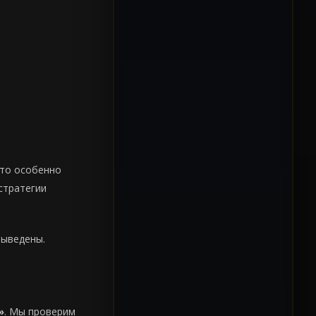
Это особенно
стратегии
выведены.
»
. Мы проверим