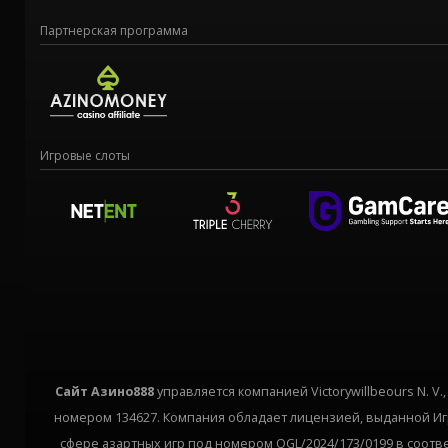
Партнерская программа
Игровые слоты
Сайт Азино888
управляется компанией Victorywillbeours N. 
номером 134627. Компания обладает лицензией, выданной Игр
сфере азартных игр под номером OGL/2024/173/0199 в соотв