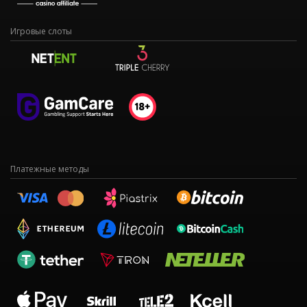
Игровые слоты
Платежные методы