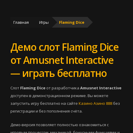
Главная
Игры
Flaming Dice
Демо слот Flaming Dice
от Amusnet Interactive
— играть бесплатно
Слот
Flaming Dice
от разработчика
Amusnet Interactive
доступен в демонстрационном режиме. Вы можете
запустить игру бесплатно на сайте
Казино Азино 888
без
регистрации и без пополнения счёта.
Демо-версия позволяет полностью ознакомиться с
игровым процессом, механикой, бонусными функциями и