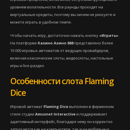
уровнем волатильности. Все раунды проходят на
виртуальные кредиты, поэтому вы ничем не рискуете и
можете играть в удобном темпе.
Чтобы начать игру, достаточно нажать кнопку
«Играть»
.
На платформе
Казино Азино 888
представлено более
10 000 игровых автоматов от ведущих провайдеров,
включая классические слоты, видеослоты, настольные
игры и live-раздел.
Особенности слота Flaming
Dice
Игровой автомат
Flaming Dice
выполнен в фирменном
стиле студии
Amusnet Interactive
и поддерживает
адаптивный интерфейс, благодаря чему он корректно
запускается как на компьютере, так и на мобильных