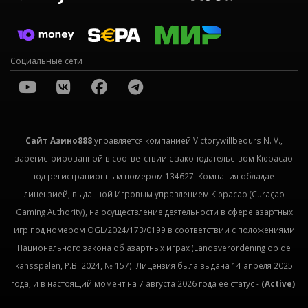
Социальные сети
Сайт Азино888
управляется компанией Victorywillbeours N. V.,
зарегистрированной в соответствии с законодательством Кюрасао
под регистрационным номером 134627. Компания обладает
лицензией, выданной Игровым управлением Кюрасао (Curaçao
Gaming Authority), на осуществление деятельности в сфере азартных
игр под номером OGL/2024/173/0199 в соответствии с положениями
Национального закона об азартных играх (Landsverordening op de
kansspelen, P.B. 2024, № 157). Лицензия была выдана 14 апреля 2025
года, и в настоящий момент на 7 августа 2026 года её статус -
(Active)
.