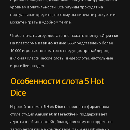
уровнем волатильности. Все раунды проходят на
виртуальные кредиты, поэтому вы ничем не рискуете и
можете играть в удобном темпе.
Чтобы начать игру, достаточно нажать кнопку
«Играть»
.
На платформе
Казино Азино 888
представлено более
10 000 игровых автоматов от ведущих провайдеров,
включая классические слоты, видеослоты, настольные
игры и live-раздел.
Особенности слота 5 Hot
Dice
Игровой автомат
5 Hot Dice
выполнен в фирменном
стиле студии
Amusnet Interactive
и поддерживает
адаптивный интерфейс, благодаря чему он корректно
запускается как на компьютере, так и на мобильных