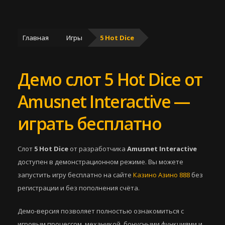
Главная
Игры
5 Hot Dice
Демо слот 5 Hot Dice от
Amusnet Interactive —
играть бесплатно
Слот
5 Hot Dice
от разработчика
Amusnet Interactive
доступен в демонстрационном режиме. Вы можете
запустить игру бесплатно на сайте
Казино Азино 888
без
регистрации и без пополнения счёта.
Демо-версия позволяет полностью ознакомиться с
игровым процессом, механикой, бонусными функциями и