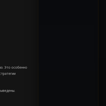
з. Это особенно
стратегии
выведены.