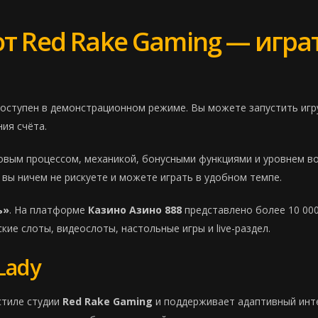
от Red Rake Gaming — игра
оступен в демонстрационном режиме. Вы можете запустить игр
ия счёта.
овым процессом, механикой, бонусными функциями и уровнем в
 вы ничем не рискуете и можете играть в удобном темпе.
ь»
. На платформе
Казино Азино 888
представлено более 10 00
ие слоты, видеослоты, настольные игры и live-раздел.
Lady
тиле студии
Red Rake Gaming
и поддерживает адаптивный инт