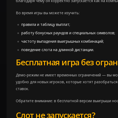
благодаря чему он корректно запускается как на компь
Во время игры вы можете изучить:
правила и таблицу выплат;
работу бонусных раундов и специальных символов;
частоту выпадения выигрышных комбинаций;
поведение слота на длинной дистанции.
Бесплатная игра без огр
Демо-режим не имеет временных ограничений — вы мо
удобно для новых игроков, которые хотят разобраться
ставок.
Обратите внимание: в бесплатной версии выигрыши но
Слот не запускается?