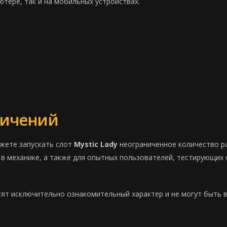
ютере, так и на мобильных устройствах.
аничений
жете запускать слот
Mystic Lady
неограниченное количество ра
 в механике, а также для опытных пользователей, тестирующих 
сят исключительно ознакомительный характер и не могут быть 