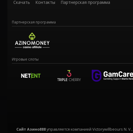
Скачать
Контакты
Партнерская программа
Партнерская программа
Игровые слоты
Сайт Азино888
управляется компанией Victorywillbeours N. 