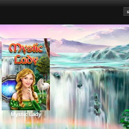
Mystic Lady