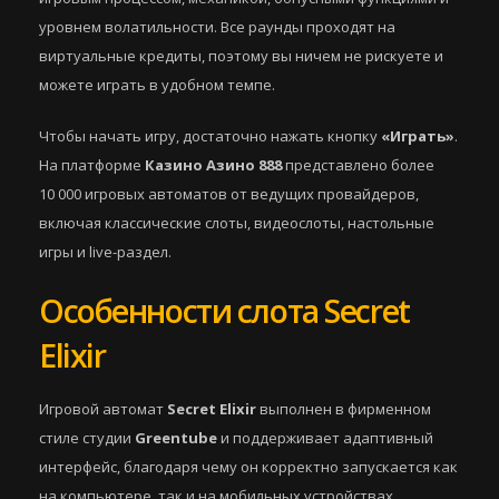
уровнем волатильности. Все раунды проходят на
виртуальные кредиты, поэтому вы ничем не рискуете и
можете играть в удобном темпе.
Чтобы начать игру, достаточно нажать кнопку
«Играть»
.
На платформе
Казино Азино 888
представлено более
10 000 игровых автоматов от ведущих провайдеров,
включая классические слоты, видеослоты, настольные
игры и live-раздел.
Особенности слота Secret
Elixir
Игровой автомат
Secret Elixir
выполнен в фирменном
стиле студии
Greentube
и поддерживает адаптивный
интерфейс, благодаря чему он корректно запускается как
на компьютере, так и на мобильных устройствах.