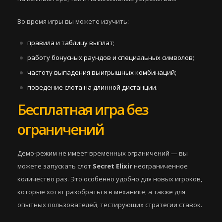
Во время игры вы можете изучить:
правила и таблицу выплат;
работу бонусных раундов и специальных символов;
частоту выпадения выигрышных комбинаций;
поведение слота на длинной дистанции.
Бесплатная игра без
ограничений
Демо-режим не имеет временных ограничений — вы
можете запускать слот
Secret Elixir
неограниченное
количество раз. Это особенно удобно для новых игроков,
которые хотят разобраться в механике, а также для
опытных пользователей, тестирующих стратегии ставок.