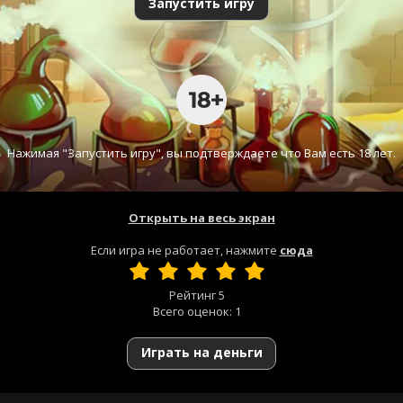
Запустить игру
Нажимая "Запустить игру", вы подтверждаете что Вам есть 18 лет.
Открыть на весь экран
Если игра не работает, нажмите
сюда
Рейтинг
5
Всего оценок:
1
Играть на деньги