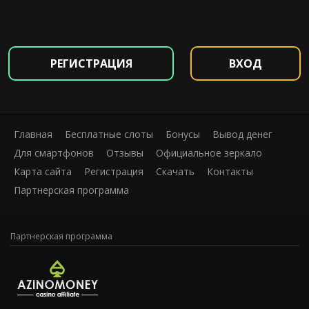
РЕГИСТРАЦИЯ
ВХОД
Главная
Бесплатные слоты
Бонусы
Вывод денег
Для смартфонов
Отзывы
Официальное зеркало
Карта сайта
Регистрация
Скачать
Контакты
Партнерская программа
Партнерская программа