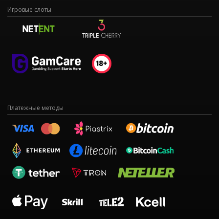
Игровые слоты
Платежные методы