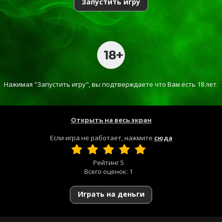
Запустить игру
Нажимая "Запустить игру", вы подтверждаете что Вам есть 18 лет.
Открыть на весь экран
Если игра не работает, нажмите
сюда
Рейтинг
5
Всего оценок:
1
Играть на деньги