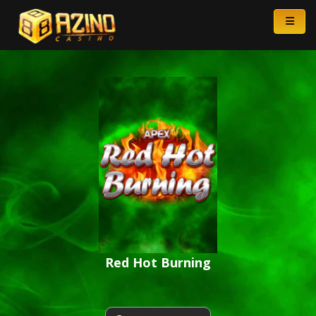
Red Hot Burning