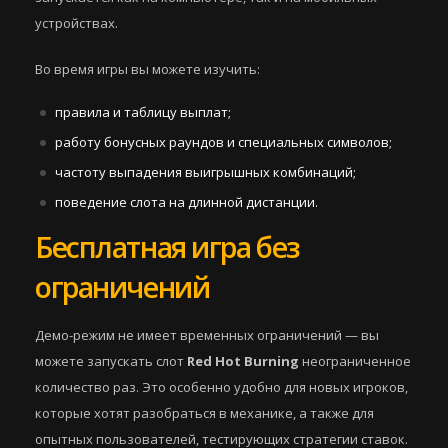
устройствах.
Во время игры вы можете изучить:
правила и таблицу выплат;
работу бонусных раундов и специальных символов;
частоту выпадения выигрышных комбинаций;
поведение слота на длинной дистанции.
Бесплатная игра без
ограничений
Демо-режим не имеет временных ограничений — вы
можете запускать слот
Red Hot Burning
неограниченное
количество раз. Это особенно удобно для новых игроков,
которые хотят разобраться в механике, а также для
опытных пользователей, тестирующих стратегии ставок.