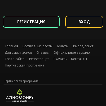
РЕГИСТРАЦИЯ
ВХОД
Главная
Бесплатные слоты
Бонусы
Вывод денег
Для смартфонов
Отзывы
Официальное зеркало
Карта сайта
Регистрация
Скачать
Контакты
Партнерская программа
Партнерская программа