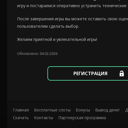
игру и постараемся оперативно устранить технические 
После завершения игры вы можете оставить свою оцен
пользователям сделать выбор.
Желаем приятной и увлекательной игры!
Обновлено:
04.02.2026
РЕГИСТРАЦИЯ
Главная
Бесплатные слоты
Бонусы
Вывод денег
Д
Скачать
Контакты
Партнерская программа