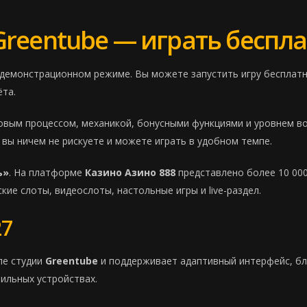
 Greentube — играть беспл
 демонстрационном режиме. Вы можете запустить игру бесплатн
ёта.
овым процессом, механикой, бонусными функциями и уровнем в
 вы ничем не рискуете и можете играть в удобном темпе.
ь»
. На платформе
Казино Азино 888
представлено более 10 00
ие слоты, видеослоты, настольные игры и live-раздел.
27
ле студии
Greentube
и поддерживает адаптивный интерфейс, бл
бильных устройствах.