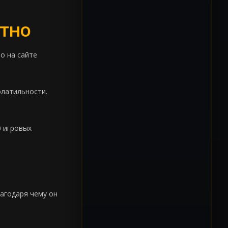
атно
о на сайте
олатильности.
0 игровых
агодаря чему он