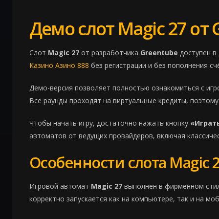
Демо слот Magic 27 от
Слот
Magic 27
от разработчика
Greentube
доступен в
Казино Азино 888
без регистрации и без пополнения сч
Демо-версия позволяет полностью ознакомиться с игр
Все раунды проходят на виртуальные кредиты, поэтому
Чтобы начать игру, достаточно нажать кнопку
«Играт
автоматов от ведущих провайдеров, включая классическ
Особенности слота Magic 
Игровой автомат
Magic 27
выполнен в фирменном сти
корректно запускается как на компьютере, так и на мо