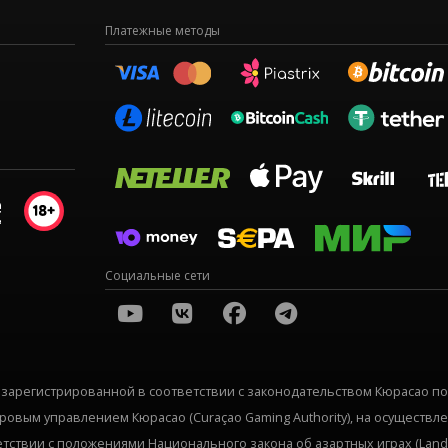
Платежные методы
Социальные сети
V., зарегистрированной в соответствии с законодательством Кюрасао 
овым управлением Кюрасао (Curaçao Gaming Authority), на осуществл
етствии с положениями Национального закона об азартных играх (Land