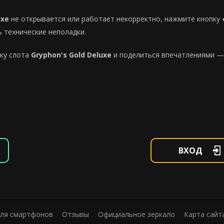
uxe
не открывается или работает некорректно, нажмите кнопку
 технические неполадки.
ку слота
Gryphon's Gold Deluxe
и поделиться впечатлениями —
ВХОД
ля смартфонов
Отзывы
Официальное зеркало
Карта сайт