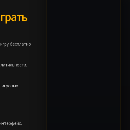
играть
игру бесплатно
олатильности.
0 игровых
интерфейс,