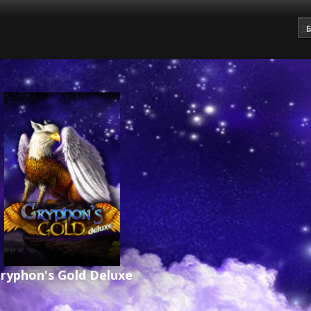
ryphon's Gold Deluxe