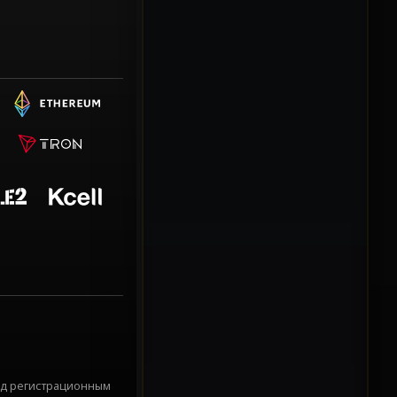
под регистрационным