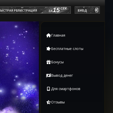
15
СЕК
БЫСТРАЯ РЕГИСТРАЦИЯ
ВХОД
ЗА
Главная
Бесплатные слоты
Бонусы
Вывод денег
Для смартфонов
Отзывы