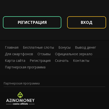
РЕГИСТРАЦИЯ
ВХОД
Главная
Бесплатные слоты
Бонусы
Вывод денег
Для смартфонов
Отзывы
Официальное зеркало
Карта сайта
Регистрация
Скачать
Контакты
Партнерская программа
Партнерская программа