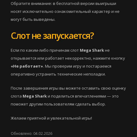
Обратите внимание: в бесплатной версии выигрыши
носят исключительно ознакомительный характер и не
могут быть выведены.
Слот не запускается?
Если по каким-либо причинам слот
Mega Shark
не
открывается или работает некорректно, нажмите кнопку
«Не работает»
. Мы проверим игру и постараемся
оперативно устранить технические неполадки.
После завершения игры вы можете оставить свою оценку
слота
Mega Shark
и поделиться впечатлениями — это
поможет другим пользователям сделать выбор.
Желаем приятной и увлекательной игры!
Обновлено:
04.02.2026