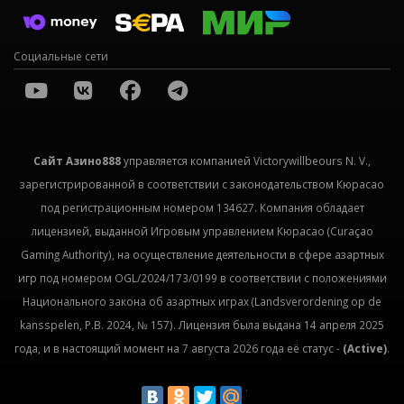
Социальные сети
Сайт Азино888
управляется компанией Victorywillbeours N. V.,
зарегистрированной в соответствии с законодательством Кюрасао
под регистрационным номером 134627. Компания обладает
лицензией, выданной Игровым управлением Кюрасао (Curaçao
Gaming Authority), на осуществление деятельности в сфере азартных
игр под номером OGL/2024/173/0199 в соответствии с положениями
Национального закона об азартных играх (Landsverordening op de
kansspelen, P.B. 2024, № 157). Лицензия была выдана 14 апреля 2025
года, и в настоящий момент на 7 августа 2026 года её статус -
(Active)
.