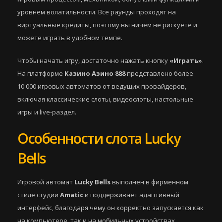
уровнем волатильности. Все раунды проходят на
виртуальные кредиты, поэтому вы ничем не рискуете и
можете играть в удобном темпе.
Чтобы начать игру, достаточно нажать кнопку
«Играть»
.
На платформе
Казино Азино 888
представлено более
10 000 игровых автоматов от ведущих провайдеров,
включая классические слоты, видеослоты, настольные
игры и live-раздел.
Особенности слота Lucky
Bells
Игровой автомат
Lucky Bells
выполнен в фирменном
стиле студии
Amatic
и поддерживает адаптивный
интерфейс, благодаря чему он корректно запускается как
на компьютере, так и на мобильных устройствах.