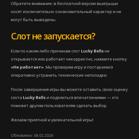
Обратите внимание: в бесплатной версии выигрыши
носят исключительно ознакомительный характер и не
могут быть выведены.
Слот не запускается?
Если по каким-либо причинам слот
Lucky Bells
не
открывается или работает некорректно, нажмите кнопку
«Не работает»
. Мы проверим игру и постараемся
оперативно устранить технические неполадки.
После завершения игры вы можете оставить свою оценку
слота
Lucky Bells
и поделиться впечатлениями — это
поможет другим пользователям сделать выбор.
Желаем приятной и увлекательной игры!
Обновлено:
04.02.2026