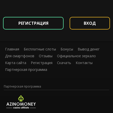
РЕГИСТРАЦИЯ
ВХОД
Главная
Бесплатные слоты
Бонусы
Вывод денег
Для смартфонов
Отзывы
Официальное зеркало
Карта сайта
Регистрация
Скачать
Контакты
Партнерская программа
Партнерская программа