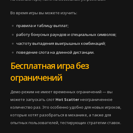
Во время игры вы можете изучить:
правила и таблицу выплат;
работу бонусных раундов и специальных символов;
частоту выпадения выигрышных комбинаций;
поведение слота на длинной дистанции.
Бесплатная игра без
ограничений
Демо-режим не имеет временных ограничений — вы
можете запускать слот
Hot Scatter
неограниченное
количество раз. Это особенно удобно для новых игроков,
которые хотят разобраться в механике, а также для
опытных пользователей, тестирующих стратегии ставок.