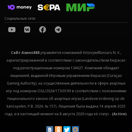
Социальные сети
Сайт Азино888
управляется компанией Victorywillbeours N. V.,
зарегистрированной в соответствии с законодательством Кюрасао
под регистрационным номером 134627. Компания обладает
лицензией, выданной Игровым управлением Кюрасао (Curaçao
Gaming Authority), на осуществление деятельности в сфере азартных
игр под номером OGL/2024/173/0199 в соответствии с положениями
Национального закона об азартных играх (Landsverordening op de
kansspelen, P.B. 2024, № 157). Лицензия была выдана 14 апреля 2025
года, и в настоящий момент на 8 августа 2026 года её статус -
(Active)
.