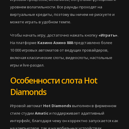
уровнем волатильности. Все раунды проходят на
виртуальные кредиты, поэтому вы ничем не рискуете и
можете играть в удобном темпе.
Чтобы начать игру, достаточно нажать кнопку
«Играть»
.
На платформе
Казино Азино 888
представлено более
10 000 игровых автоматов от ведущих провайдеров,
включая классические слоты, видеослоты, настольные
игры и live-раздел.
Особенности слота Hot
Diamonds
Игровой автомат
Hot Diamonds
выполнен в фирменном
стиле студии
Amatic
и поддерживает адаптивный
интерфейс, благодаря чему он корректно запускается как
на компьютере, так и на мобильных устройствах.