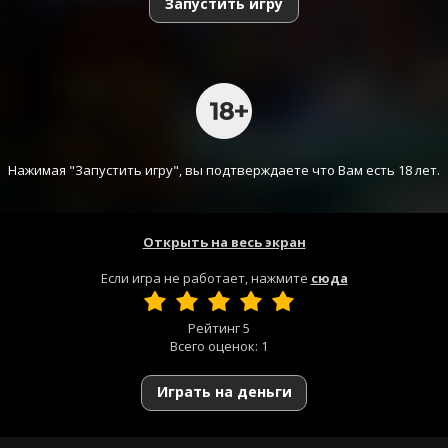
Запустить игру
Нажимая "Запустить игру", вы подтверждаете что Вам есть 18 лет.
Открыть на весь экран
Если игра не работает, нажмите
сюда
Рейтинг
5
Всего оценок:
1
Играть на деньги