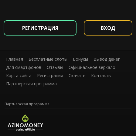
РЕГИСТРАЦИЯ
ВХОД
Главная
Бесплатные слоты
Бонусы
Вывод денег
Для смартфонов
Отзывы
Официальное зеркало
Карта сайта
Регистрация
Скачать
Контакты
Партнерская программа
Партнерская программа