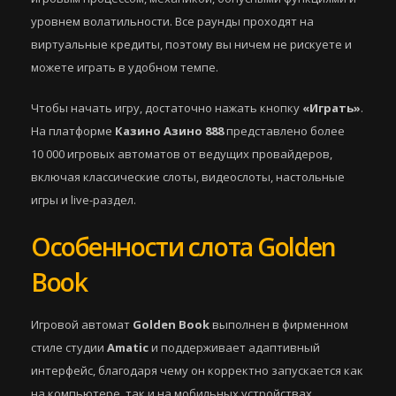
уровнем волатильности. Все раунды проходят на
виртуальные кредиты, поэтому вы ничем не рискуете и
можете играть в удобном темпе.
Чтобы начать игру, достаточно нажать кнопку
«Играть»
.
На платформе
Казино Азино 888
представлено более
10 000 игровых автоматов от ведущих провайдеров,
включая классические слоты, видеослоты, настольные
игры и live-раздел.
Особенности слота Golden
Book
Игровой автомат
Golden Book
выполнен в фирменном
стиле студии
Amatic
и поддерживает адаптивный
интерфейс, благодаря чему он корректно запускается как
на компьютере, так и на мобильных устройствах.