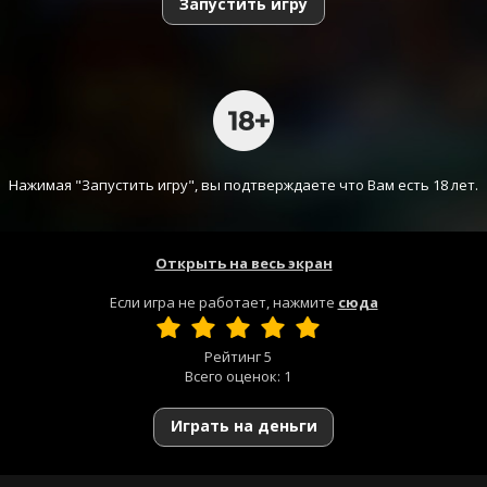
Запустить игру
Нажимая "Запустить игру", вы подтверждаете что Вам есть 18 лет.
Открыть на весь экран
Если игра не работает, нажмите
сюда
Рейтинг
5
Всего оценок:
1
Играть на деньги