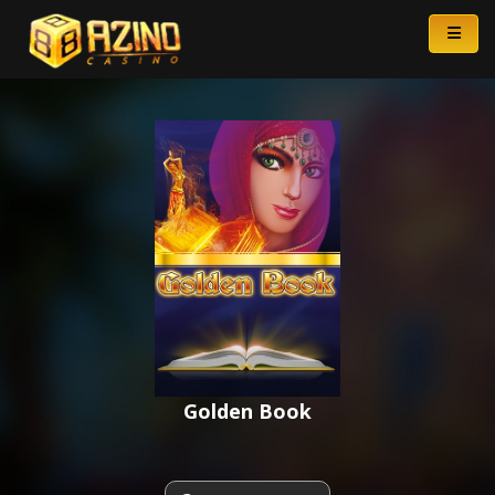
Golden Book