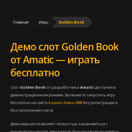
Главная
Игры
Golden Book
Демо слот Golden Book
от Amatic — играть
бесплатно
Слот
Golden Book
от разработчика
Amatic
доступен в
демонстрационном режиме. Вы можете запустить игру
бесплатно на сайте
Казино Азино 888
без регистрации и
без пополнения счёта.
Демо-версия позволяет полностью ознакомиться с
игровым процессом, механикой, бонусными функциями и