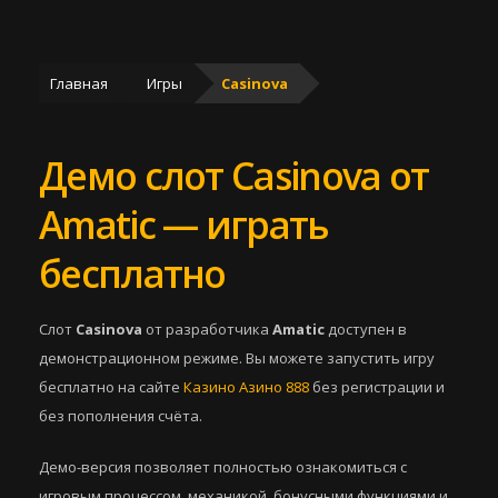
Главная
Игры
Casinova
Демо слот Casinova от
Amatic — играть
бесплатно
Слот
Casinova
от разработчика
Amatic
доступен в
демонстрационном режиме. Вы можете запустить игру
бесплатно на сайте
Казино Азино 888
без регистрации и
без пополнения счёта.
Демо-версия позволяет полностью ознакомиться с
игровым процессом, механикой, бонусными функциями и