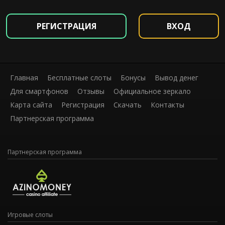
РЕГИСТРАЦИЯ
ВХОД
Главная
Бесплатные слоты
Бонусы
Вывод денег
Для смартфонов
Отзывы
Официальное зеркало
Карта сайта
Регистрация
Скачать
Контакты
Партнерская программа
Партнерская программа
Игровые слоты