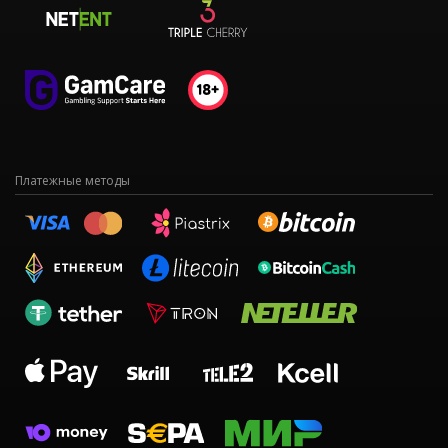
Платежные методы