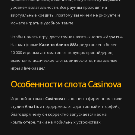
уровнем волатильности. Все раунды проходят на
виртуальные кредиты, поэтому вы ничем не рискуете и
можете играть в удобном темпе.
Чтобы начать игру, достаточно нажать кнопку
«Играть»
.
На платформе
Казино Азино 888
представлено более
10 000 игровых автоматов от ведущих провайдеров,
включая классические слоты, видеослоты, настольные
игры и live-раздел.
Особенности слота Casinova
Игровой автомат
Casinova
выполнен в фирменном стиле
студии
Amatic
и поддерживает адаптивный интерфейс,
благодаря чему он корректно запускается как на
компьютере, так и на мобильных устройствах.