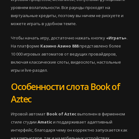
уровнем волатильности. Все раунды проходят на
виртуальные кредиты, поэтому вы ничем не рискуете и
можете играть в удобном темпе.
Чтобы начать игру, достаточно нажать кнопку
«Играть»
.
На платформе
Казино Азино 888
представлено более
10 000 игровых автоматов от ведущих провайдеров,
включая классические слоты, видеослоты, настольные
игры и live-раздел.
Особенности слота Book of
Aztec
Игровой автомат
Book of Aztec
выполнен в фирменном
стиле студии
Amatic
и поддерживает адаптивный
интерфейс, благодаря чему он корректно запускается как
на компьютере, так и на мобильных устройствах.