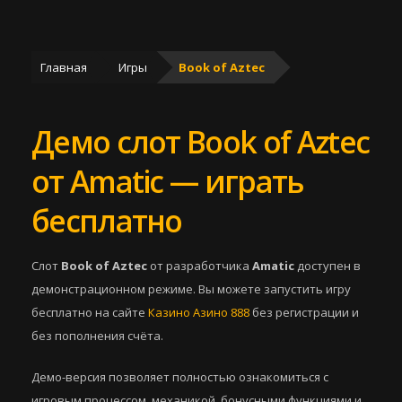
Главная
Игры
Book of Aztec
Демо слот Book of Aztec
от Amatic — играть
бесплатно
Слот
Book of Aztec
от разработчика
Amatic
доступен в
демонстрационном режиме. Вы можете запустить игру
бесплатно на сайте
Казино Азино 888
без регистрации и
без пополнения счёта.
Демо-версия позволяет полностью ознакомиться с
игровым процессом, механикой, бонусными функциями и