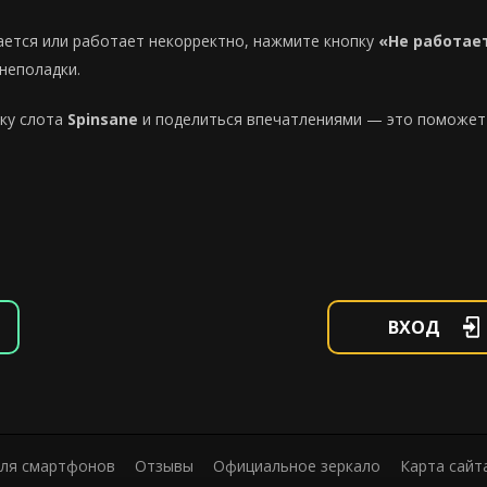
ется или работает некорректно, нажмите кнопку
«Не работае
неполадки.
ку слота
Spinsane
и поделиться впечатлениями — это поможет
ВХОД
ля смартфонов
Отзывы
Официальное зеркало
Карта сайт