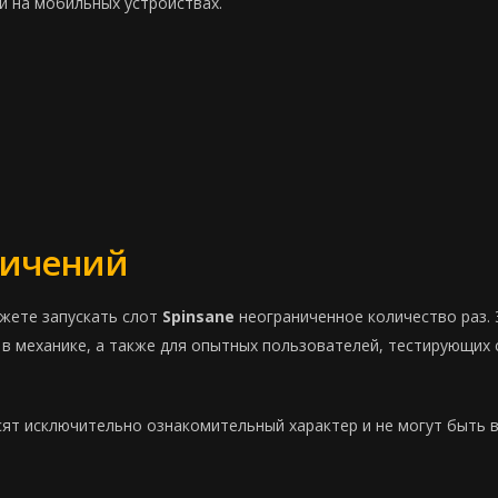
 и на мобильных устройствах.
аничений
жете запускать слот
Spinsane
неограниченное количество раз.
 в механике, а также для опытных пользователей, тестирующих 
сят исключительно ознакомительный характер и не могут быть 