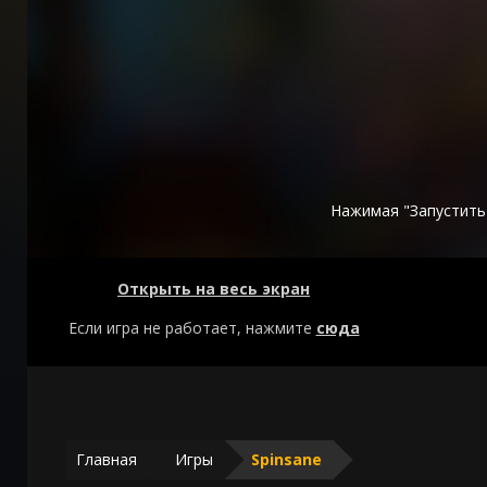
Нажимая "Запустить 
Открыть на весь экран
Если игра не работает, нажмите
сюда
Главная
Игры
Spinsane