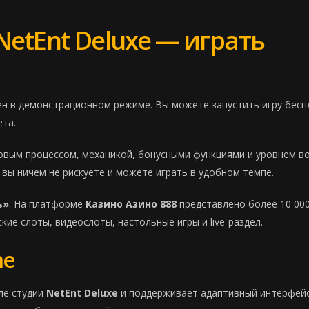
NetEnt Deluxe — играть
н в демонстрационном режиме. Вы можете запустить игру бесп
ёта.
овым процессом, механикой, бонусными функциями и уровнем в
 вы ничем не рискуете и можете играть в удобном темпе.
ь»
. На платформе
Казино Азино 888
представлено более 10 00
ие слоты, видеослоты, настольные игры и live-раздел.
ne
ле студии
NetEnt Deluxe
и поддерживает адаптивный интерфейс