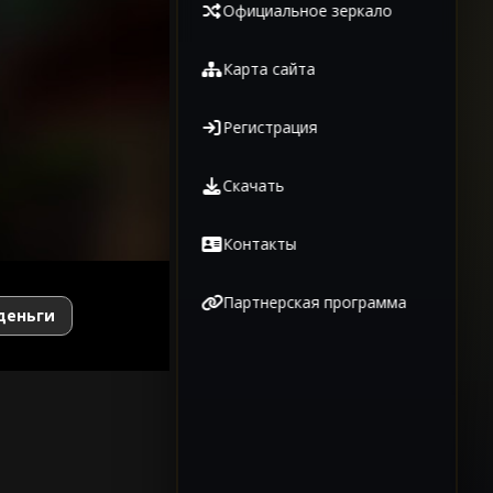
Официальное зеркало
Карта сайта
Регистрация
Скачать
Контакты
Партнерская программа
деньги