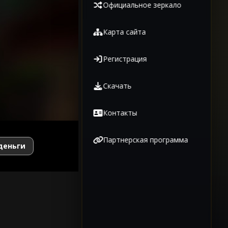
Официальное зеркало
Карта сайта
Регистрация
Скачать
Контакты
Партнерская программа
деньги