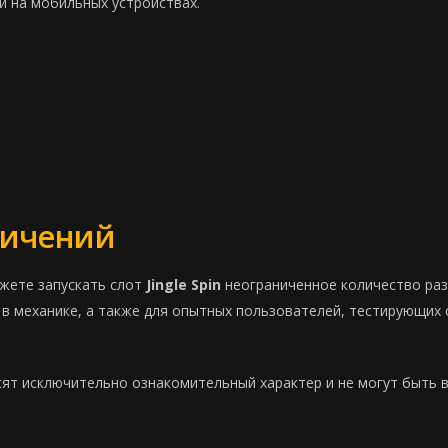
 и на мобильных устройствах.
аничений
жете запускать слот
Jingle Spin
неограниченное количество раз
 в механике, а также для опытных пользователей, тестирующих 
сят исключительно ознакомительный характер и не могут быть 