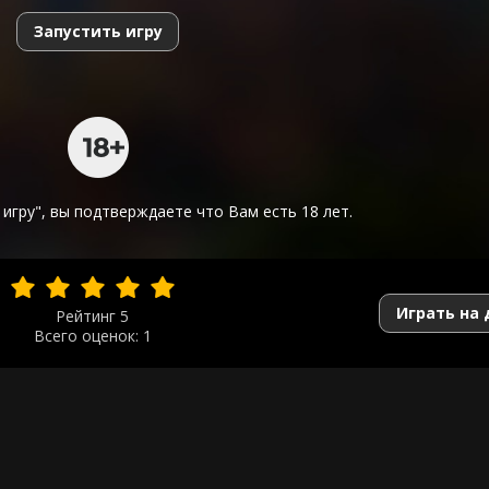
Запустить игру
игру", вы подтверждаете что Вам есть 18 лет.
Играть на 
Рейтинг
5
Всего оценок:
1