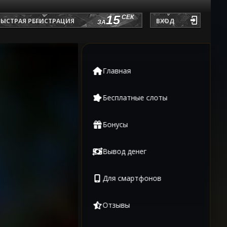
15
СЕК
БЫСТРАЯ РЕГИСТРАЦИЯ
ВХОД
ЗА
Главная
Бесплатные слоты
Бонусы
Вывод денег
Для смартфонов
Отзывы