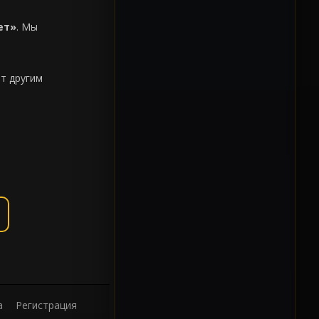
ет»
. Мы
т другим
а
Регистрация