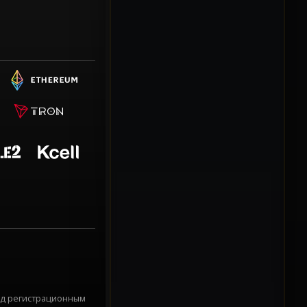
под регистрационным