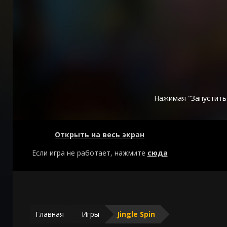
Нажимая "Запустить 
Открыть на весь экран
Если игра не работает, нажмите
сюда
Главная
Игры
Jingle Spin