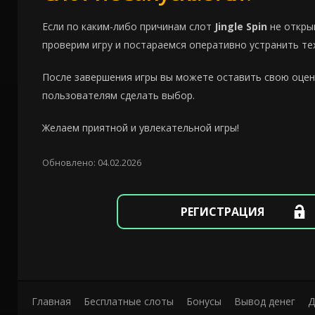
Если по каким-либо причинам слот
Jingle Spin
не откры
проверим игру и постараемся оперативно устранить те
После завершения игры вы можете оставить свою оцен
пользователям сделать выбор.
Желаем приятной и увлекательной игры!
Обновлено:
04.02.2026
РЕГИСТРАЦИЯ
Главная
Бесплатные слоты
Бонусы
Вывод денег
Д