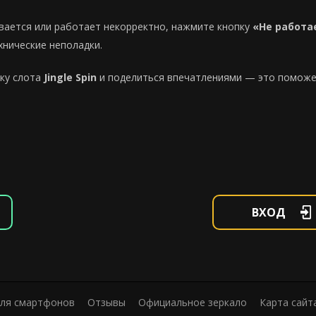
вается или работает некорректно, нажмите кнопку
«Не работа
хнические неполадки.
ку слота
Jingle Spin
и поделиться впечатлениями — это поможе
ВХОД
ля смартфонов
Отзывы
Официальное зеркало
Карта сайт