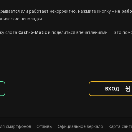
крывается или работает некорректно, нажмите кнопку
«Не раб
хнические неполадки.
ку слота
Cash-o-Matic
и поделиться впечатлениями — это пом
ВХОД
ля смартфонов
Отзывы
Официальное зеркало
Карта сайт