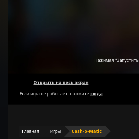
Нажимая "Запустить 
Открыть на весь экран
Если игра не работает, нажмите
сюда
Главная
Игры
Cash-o-Matic