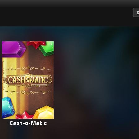
Cash-o-Matic