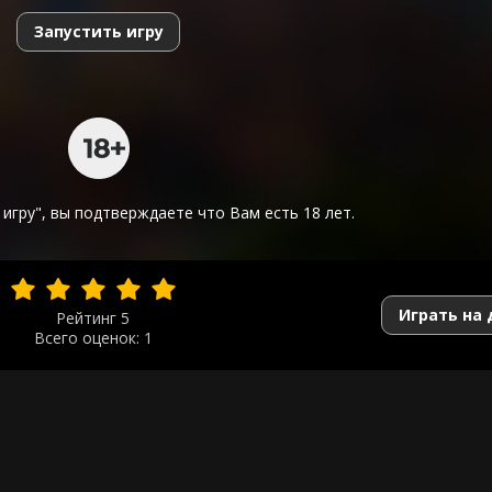
Запустить игру
игру", вы подтверждаете что Вам есть 18 лет.
Играть на 
Рейтинг
5
Всего оценок:
1