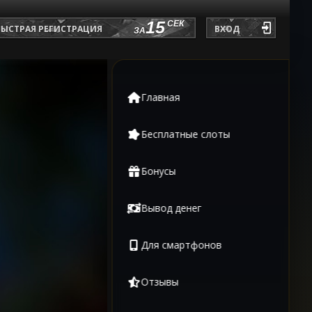
15
СЕК
БЫСТРАЯ РЕГИСТРАЦИЯ
ВХОД
ЗА
Главная
Бесплатные слоты
Бонусы
Вывод денег
Для смартфонов
Отзывы