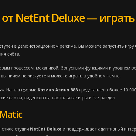
 от NetEnt Deluxe — играть
тупен в демонстрационном режиме. Вы можете запустить игру 
ия счёта.
овым процессом, механикой, бонусными функциями и уровнем в
 вы ничем не рискуете и можете играть в удобном темпе.
ь»
. На платформе
Казино Азино 888
представлено более 10 00
ие слоты, видеослоты, настольные игры и live-раздел.
Matic
 стиле студии
NetEnt Deluxe
и поддерживает адаптивный интер