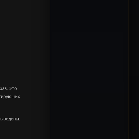
раз. Это
стирующих
выведены.