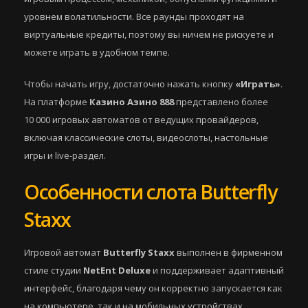
уровнем волатильности. Все раунды проходят на
виртуальные кредиты, поэтому вы ничем не рискуете и
можете играть в удобном темпе.
Чтобы начать игру, достаточно нажать кнопку
«Играть»
.
На платформе
Казино Азино 888
представлено более
10 000 игровых автоматов от ведущих провайдеров,
включая классические слоты, видеослоты, настольные
игры и live-раздел.
Особенности слота Butterfly
Staxx
Игровой автомат
Butterfly Staxx
выполнен в фирменном
стиле студии
NetEnt Deluxe
и поддерживает адаптивный
интерфейс, благодаря чему он корректно запускается как
на компьютере, так и на мобильных устройствах.