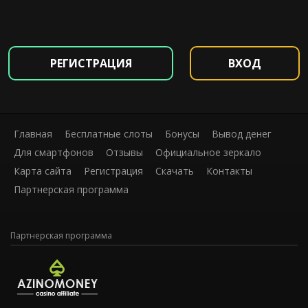
РЕГИСТРАЦИЯ
ВХОД
Главная
Бесплатные слоты
Бонусы
Вывод денег
Для смартфонов
Отзывы
Официальное зеркало
Карта сайта
Регистрация
Скачать
Контакты
Партнерская программа
Партнерская программа