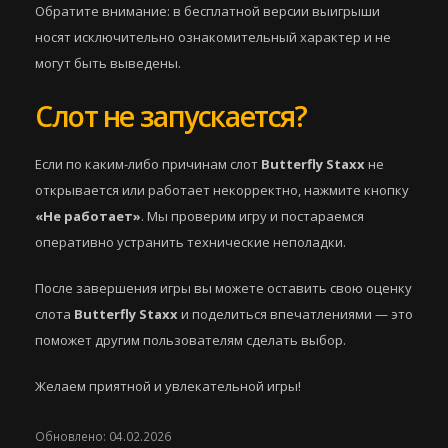
Обратите внимание: в бесплатной версии выигрыши
носят исключительно ознакомительный характер и не
могут быть выведены.
Слот не запускается?
Если по каким-либо причинам слот
Butterfly Staxx
не
открывается или работает некорректно, нажмите кнопку
«Не работает»
. Мы проверим игру и постараемся
оперативно устранить технические неполадки.
После завершения игры вы можете оставить свою оценку
слота
Butterfly Staxx
и поделиться впечатлениями — это
поможет другим пользователям сделать выбор.
Желаем приятной и увлекательной игры!
Обновлено:
04.02.2026