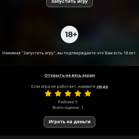
Запустить игру
Нажимая "Запустить игру", вы подтверждаете что Вам есть 18 лет.
Открыть на весь экран
Если игра не работает, нажмите
сюда
Рейтинг
5
Всего оценок:
1
Играть на деньги